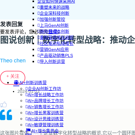
企业如何快速采用AI
重塑未来的战略
企业深科技创新
加强创新管控
发表回复
上马GenAI创新
拥抱低成本创新
要发表评论，您必须先
登录
。
重构营销增长组织
图说创新｜数字化转型战略：推动企
社区驱动私域增长
营销GenAI应用
产品驱动销售PLS
Theo chen
导入创新运营
+ 关注
AI+创新训练营
企业AI创新工作坊
2024-01-22
AI+增长战略工作坊
AI+品牌增长工作坊
AI+销售增长工作坊
AI+增长黑客训练营
AI+设计思维训练营
AI+敏捷管理训练营
AI+增长集思会
这张图片提供了一个企业数字化转型战略的概览,它以一个圆环图