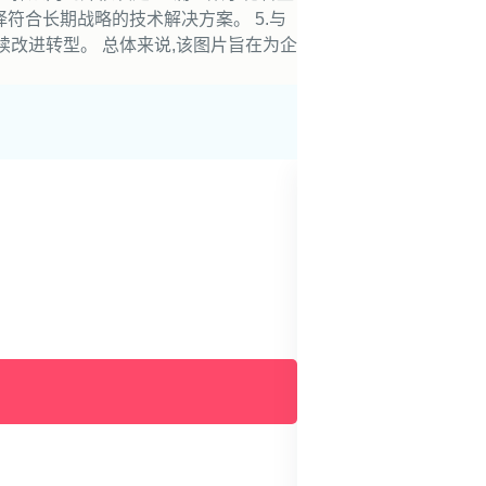
择符合长期战略的技术解决方案。 5.与
续改进转型。 总体来说,该图片旨在为企
图说创新
图说创见 | AI