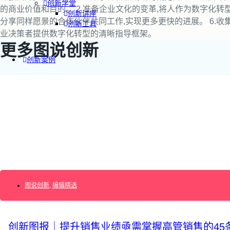
创新学堂
的商业价值和目的。 2.准备企业文化的变革,将人作为数字化转型
创新讲座
分享同样愿景的合作伙伴共同工作,实现更多更快的进展。 6.收
创新工具
业决策者提供数字化转型的清晰指导框架。
更多图说创新
创新案例
创新智库
企业AI创新
产业创新洞察
新消费与新零售
企业技术与服务
新健康与医疗
创造DTC品牌
加速企业创新
创新业务增长
图说创新
,
编辑精选
产品驱动增长
转型敏捷组织
精益产品创新
培养创新能力
创新图报｜提升销售业绩亟需掌握高管销售的45
提升创新领导力