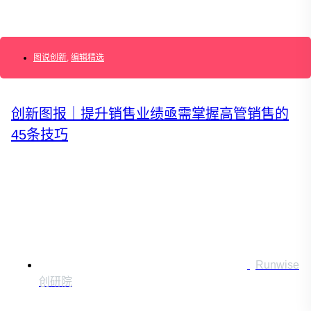
AI+管理教练
AI+设计冲刺
企业敏捷转型
AI+创新指南2025
图说创新
,
编辑精选
企业如何快速采用AI
重塑未来的战略
企业深科技创新
加强创新管控
创新图报｜提升销售业绩亟需掌握高管销售的
上马GenAI创新
45条技巧
拥抱低成本创新
重构营销增长组织
社区驱动私域增长
营销GenAI应用
产品驱动销售PLS
导入创新运营
AI+创新训练营
企业AI创新工作坊
AI+增长战略工作坊
AI+品牌增长工作坊
Runwise
AI+销售增长工作坊
创研院
AI+增长黑客训练营
AI+设计思维训练营