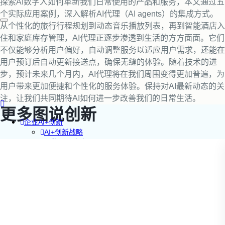
探索AI数字人如何革新我们日常使用的产品和服务，本文通过五
个实际应用案例，深入解析AI代理（AI agents）的集成方式。
从个性化的旅行行程规划到动态音乐播放列表，再到智能酒店入
住和家庭库存管理，AI代理正逐步渗透到生活的方方面面。它们
不仅能够分析用户偏好，自动调整服务以适应用户需求，还能在
用户预订后自动更新接送点，确保无缝的体验。随着技术的进
步，预计未来几个月内，AI代理将在我们周围变得更加普遍，为
用户带来更加便捷和个性化的服务体验。保持对AI最新动态的关
注，让我们共同期待AI如何进一步改善我们的日常生活。
更多图说创新
企业AI+创新
AI+创新战略
品牌DTC方案
RGM增长方案
品牌DTC转型
DTC全渠道零售
DTC会员电商
DTC社交电商
创新增长战略
PLG增长方案
AI+创新加速