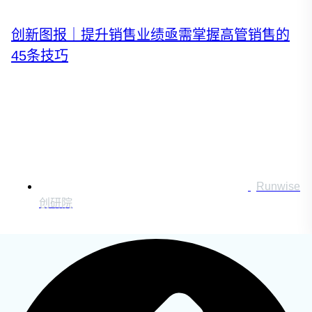
运营创新转型
营销创新趋势报告
创新图报｜提升销售业绩亟需掌握高管销售的
45条技巧
创作者中心
搜索：
登录
Runwise
|
创研院
注册