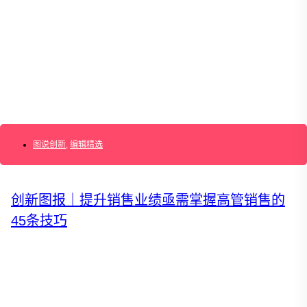
AI+敏捷管理训练营
AI+增长集思会
创新学堂
创新讲座
创新工具
创新案例
创新智库
企业AI创新
产业创新洞察
新消费与新零售
企业技术与服务
图说创新
,
编辑精选
新健康与医疗
创造DTC品牌
加速企业创新
创新业务增长
创新图报｜提升销售业绩亟需掌握高管销售的
产品驱动增长
45条技巧
转型敏捷组织
精益产品创新
培养创新能力
提升创新领导力
运营创新转型
营销创新趋势报告
创作者中心