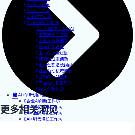
AI+管理教练
AI+设计冲刺
企业敏捷转型
AI+创新指南2025
企业如何快速采用AI
重塑未来的战略
企业深科技创新
加强创新管控
上马GenAI创新
拥抱低成本创新
重构营销增长组织
社区驱动私域增长
营销GenAI应用
产品驱动销售PLS
导入创新运营
AI+创新训练营
企业AI创新工作坊
更多相关洞见
AI+增长战略工作坊
AI+品牌增长工作坊
AI+销售增长工作坊
AI+增长黑客训练营
AI+设计思维训练营