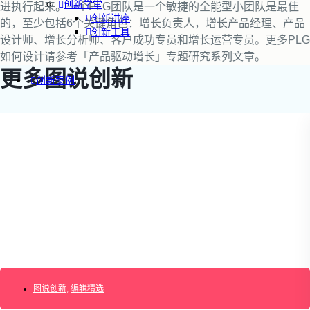
创新学堂
进执行起来。一个PLG团队是一个敏捷的全能型小团队是最佳
创新讲座
的，至少包括6个关键角色：增长负责人，增长产品经理、产品
创新工具
设计师、增长分析师、客户成功专员和增长运营专员。更多PLG
如何设计请参考「产品驱动增长」专题研究系列文章。
更多图说创新
创新案例
创新智库
企业AI创新
产业创新洞察
新消费与新零售
企业技术与服务
新健康与医疗
创造DTC品牌
加速企业创新
创新业务增长
产品驱动增长
转型敏捷组织
精益产品创新
图说创新
,
编辑精选
培养创新能力
提升创新领导力