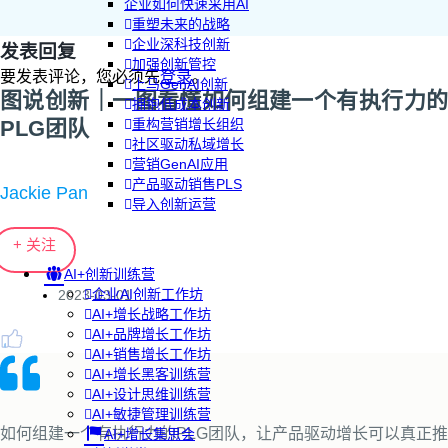
企业如何快速采用AI
重塑未来的战略
企业深科技创新
发表回复
加强创新管控
要发表评论，您必须先
登录
。
上马GenAI创新
图说创新｜一图看懂如何组建一个有执行力的
拥抱低成本创新
PLG团队
重构营销增长组织
社区驱动私域增长
营销GenAI应用
产品驱动销售PLS
Jackie Pan
导入创新运营
+ 关注
AI+创新训练营
企业AI创新工作坊
2023-03-01
AI+增长战略工作坊
AI+品牌增长工作坊
AI+销售增长工作坊
AI+增长黑客训练营
AI+设计思维训练营
AI+敏捷管理训练营
如何组建一个有执行力的PLG团队，让产品驱动增长可以真正推
AI+增长集思会