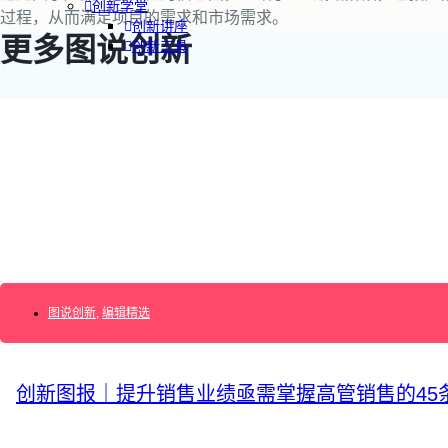
创新学堂
过程，从而满足项目的需求和市场需求。
创新讲座
更多图说创新
创新工具
创新案例
创新智库
企业AI创新
产业创新洞察
新消费与新零售
企业技术与服务
新健康与医疗
创造DTC品牌
图说创新
,
编辑精选
加速企业创新
创新业务增长
产品驱动增长
转型敏捷组织
创新图报｜提升销售业绩亟需掌握高管销售的45
精益产品创新
培养创新能力
提升创新领导力