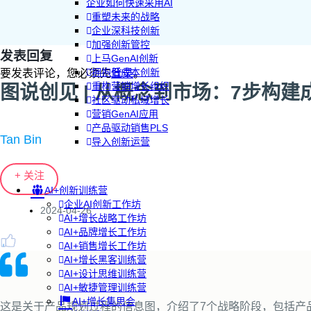
企业如何快速采用AI
重塑未来的战略
企业深科技创新
加强创新管控
发表回复
上马GenAI创新
拥抱低成本创新
要发表评论，您必须先
登录
。
重构营销增长组织
图说创见 | 从概念到市场：7步构
社区驱动私域增长
营销GenAI应用
产品驱动销售PLS
Tan Bin
导入创新运营
+ 关注
AI+创新训练营
企业AI创新工作坊
2024-04-26
AI+增长战略工作坊
AI+品牌增长工作坊
AI+销售增长工作坊
AI+增长黑客训练营
AI+设计思维训练营
AI+敏捷管理训练营
AI+增长集思会
这是关于产品规划过程的信息图，介绍了7个战略阶段，包括产