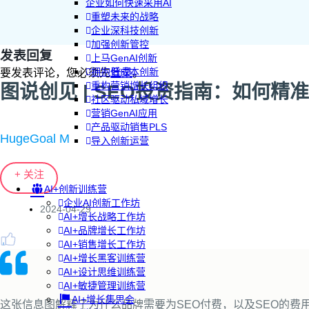
企业如何快速采用AI
重塑未来的战略
企业深科技创新
加强创新管控
发表回复
上马GenAI创新
拥抱低成本创新
要发表评论，您必须先
登录
。
重构营销增长组织
图说创见 | SEO投资指南：如何
社区驱动私域增长
营销GenAI应用
产品驱动销售PLS
HugeGoal M
导入创新运营
+ 关注
AI+创新训练营
企业AI创新工作坊
2024-04-29
AI+增长战略工作坊
AI+品牌增长工作坊
AI+销售增长工作坊
AI+增长黑客训练营
AI+设计思维训练营
AI+敏捷管理训练营
AI+增长集思会
这张信息图解释了为什么品牌需要为SEO付费，以及SEO的费