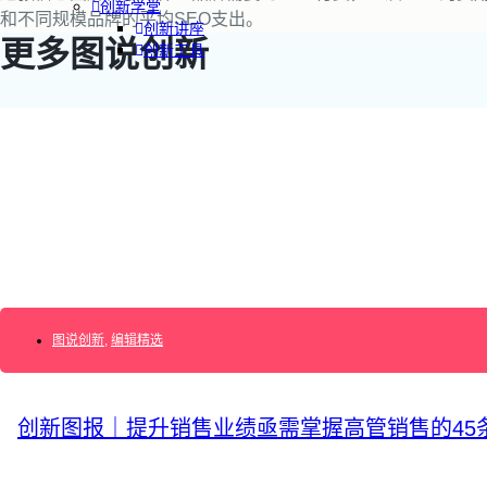
创新学堂
和不同规模品牌的平均SEO支出。
创新讲座
更多图说创新
创新工具
创新案例
创新智库
企业AI创新
产业创新洞察
新消费与新零售
企业技术与服务
新健康与医疗
创造DTC品牌
图说创新
,
编辑精选
加速企业创新
创新业务增长
产品驱动增长
转型敏捷组织
创新图报｜提升销售业绩亟需掌握高管销售的45
精益产品创新
培养创新能力
提升创新领导力