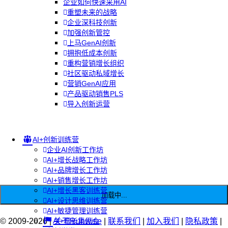
企业如何快速采用AI
重塑未来的战略
企业深科技创新
加强创新管控
上马GenAI创新
拥抱低成本创新
重构营销增长组织
社区驱动私域增长
营销GenAI应用
产品驱动销售PLS
导入创新运营
AI+创新训练营
企业AI创新工作坊
AI+增长战略工作坊
AI+品牌增长工作坊
AI+销售增长工作坊
AI+增长黑客训练营
加载中...
AI+设计思维训练营
AI+敏捷管理训练营
© 2009-2026 |
AI+增长集思会
关于Runwise
|
联系我们
|
加入我们
|
隐私政策
|