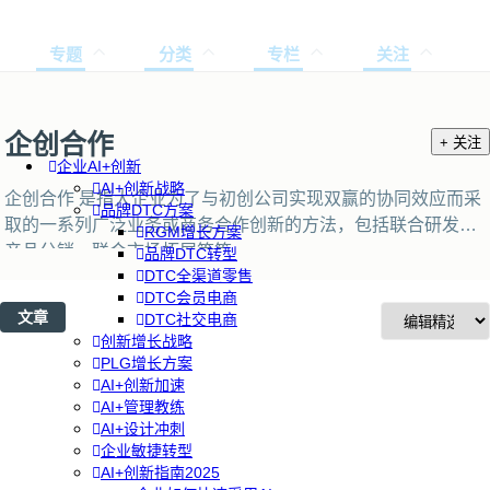
专题
分类
专栏
关注
企创合作
+ 关注
企业AI+创新
AI+创新战略
企创合作 是指大企业为了与初创公司实现双赢的协同效应而采
品牌DTC方案
取的一系列广泛业务或商务合作创新的方法，包括联合研发，
RGM增长方案
产品分销，联合市场拓展等等
品牌DTC转型
DTC全渠道零售
DTC会员电商
文章
DTC社交电商
创新增长战略
PLG增长方案
AI+创新加速
AI+管理教练
AI+设计冲刺
企业敏捷转型
AI+创新指南2025