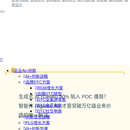
务设计
企业AI+创新
AI+创新战略
品牌DTC方案
RGM增长方案
品牌DTC转型
生成式 AI (GenAI) 90% 陷入 POC 僵局？
DTC全渠道零售
DTC会员电商
智能体 (Agentic AI) 才是突破万亿级业务价
DTC社交电商
值的唯一解法。
创新增长战略
PLG增长方案
AI+创新加速