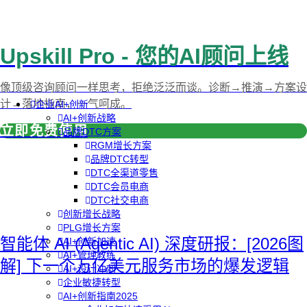
Upskill Pro - 您的AI顾问上线
像顶级咨询顾问一样思考，拒绝泛泛而谈。诊断→推演→方案设
计→落地指南，一气呵成。
企业AI+创新
AI+创新战略
立即免费使用
品牌DTC方案
RGM增长方案
品牌DTC转型
DTC全渠道零售
DTC会员电商
DTC社交电商
创新增长战略
PLG增长方案
智能体 AI (Agentic AI) 深度研报：[2026图
AI+创新加速
AI+管理教练
解] 下一个万亿美元服务市场的爆发逻辑
AI+设计冲刺
企业敏捷转型
AI+创新指南2025