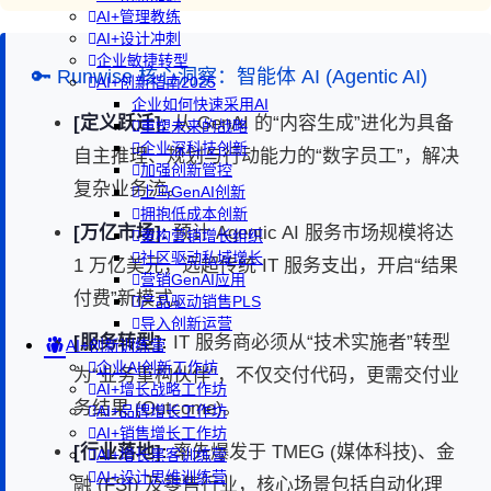
AI+管理教练
AI+设计冲刺
企业敏捷转型
🔑 Runwise 核心洞察：智能体 AI (Agentic AI)
AI+创新指南2025
企业如何快速采用AI
[定义跃迁]:
从 GenAI 的“内容生成”进化为具备
重塑未来的战略
企业深科技创新
自主推理、规划与行动能力的“数字员工”，解决
加强创新管控
复杂业务流。
上马GenAI创新
拥抱低成本创新
[万亿市场]:
预计 Agentic AI 服务市场规模将达
重构营销增长组织
社区驱动私域增长
1 万亿美元，远超传统 IT 服务支出，开启“结果
营销GenAI应用
付费”新模式。
产品驱动销售PLS
导入创新运营
[服务转型]:
IT 服务商必须从“技术实施者”转型
AI+创新训练营
企业AI创新工作坊
为“业务重构伙伴”，不仅交付代码，更需交付业
AI+增长战略工作坊
务结果 (Outcome)。
AI+品牌增长工作坊
AI+销售增长工作坊
[行业落地]:
率先爆发于 TMEG (媒体科技)、金
AI+增长黑客训练营
AI+设计思维训练营
融 (FSI) 及零售行业，核心场景包括自动化理