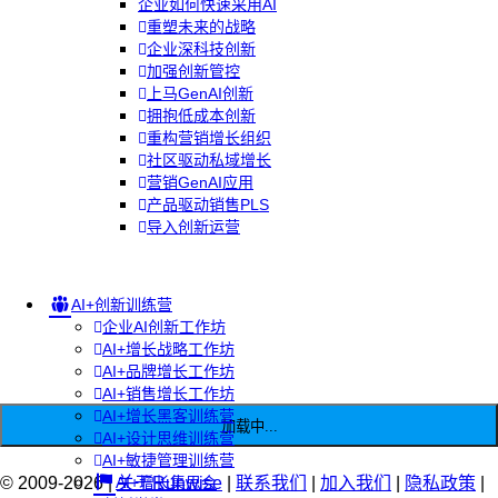
企业如何快速采用AI
重塑未来的战略
企业深科技创新
加强创新管控
上马GenAI创新
拥抱低成本创新
重构营销增长组织
社区驱动私域增长
营销GenAI应用
产品驱动销售PLS
导入创新运营
AI+创新训练营
企业AI创新工作坊
AI+增长战略工作坊
AI+品牌增长工作坊
AI+销售增长工作坊
AI+增长黑客训练营
加载中...
AI+设计思维训练营
AI+敏捷管理训练营
© 2009-2026 |
AI+增长集思会
关于Runwise
|
联系我们
|
加入我们
|
隐私政策
|