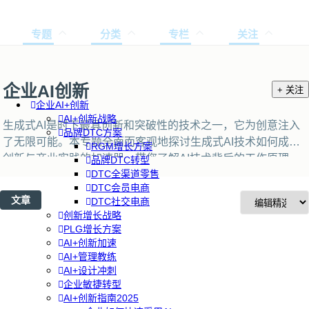
专题
分类
专栏
关注
企业AI创新
+ 关注
企业AI+创新
AI+创新战略
生成式AI是时下最具创新和突破性的技术之一，它为创意注入
品牌DTC方案
了无限可能。本专题全面而客观地探讨生成式AI技术如何成为
RGM增长方案
创新与商业实践的加速器，带您了解AI技术背后的工作原理，
品牌DTC转型
DTC全渠道零售
解读AI在不同行业的真实案例，展示其如何优化创新创意流程
DTC会员电商
与催生商机，切实深化大数据、人工智能等研发应用，开展“人
文章
DTC社交电商
工智能+”行动，打造具有国际竞争力的数字产业集群。
创新增长战略
PLG增长方案
AI+创新加速
AI+管理教练
AI+设计冲刺
企业敏捷转型
AI+创新指南2025