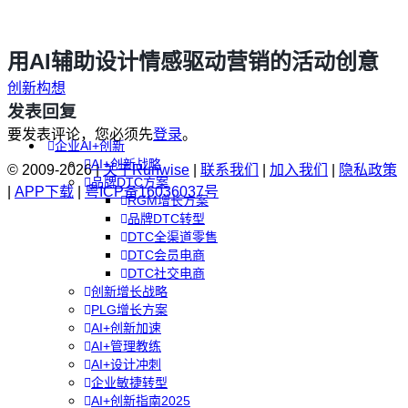
用AI辅助设计情感驱动营销的活动创意
创新构想
发表回复
要发表评论，您必须先
登录
。
企业AI+创新
AI+创新战略
© 2009-2026 |
关于Runwise
|
联系我们
|
加入我们
|
隐私政策
品牌DTC方案
|
APP下载
|
粤ICP备16036037号
RGM增长方案
品牌DTC转型
DTC全渠道零售
DTC会员电商
DTC社交电商
创新增长战略
PLG增长方案
AI+创新加速
AI+管理教练
AI+设计冲刺
企业敏捷转型
AI+创新指南2025