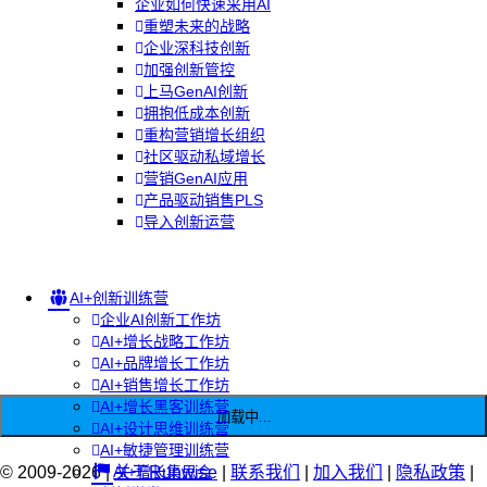
企业如何快速采用AI
重塑未来的战略
企业深科技创新
加强创新管控
上马GenAI创新
拥抱低成本创新
重构营销增长组织
社区驱动私域增长
营销GenAI应用
产品驱动销售PLS
导入创新运营
AI+创新训练营
企业AI创新工作坊
AI+增长战略工作坊
AI+品牌增长工作坊
AI+销售增长工作坊
AI+增长黑客训练营
加载中...
AI+设计思维训练营
AI+敏捷管理训练营
© 2009-2026 |
AI+增长集思会
关于Runwise
|
联系我们
|
加入我们
|
隐私政策
|