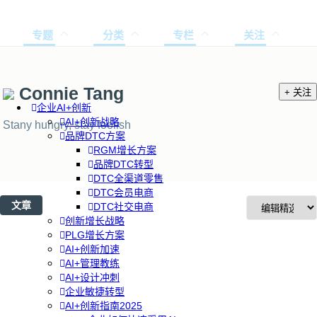
专题
分类
专栏
关注
Connie Tang
+ 关注
企业AI+创新
AI+创新战略
Stany hungry, stay foolish
品牌DTC方案
RGM增长方案
品牌DTC转型
DTC全渠道零售
DTC会员电商
文章
DTC社交电商
创新增长战略
PLG增长方案
AI+创新加速
AI+管理教练
AI+设计冲刺
企业敏捷转型
AI+创新指南2025