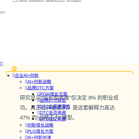
企业AI+创新
AI+创新战略
品牌DTC方案
RGM增长方案
研究显示“成长型思维”仅决定 8% 的职业成
品牌DTC转型
DTC全渠道零售
功。真正拉开差距的，是这套解释力高达
DTC会员电商
47% 的“战略五力”模型。
DTC社交电商
创新增长战略
PLG增长方案
AI+创新加速