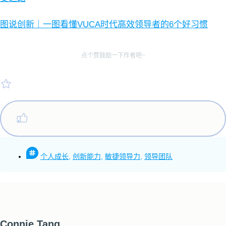
图说创新｜一图看懂VUCA时代高效领导者的6个好习惯
点个赞鼓励一下作者吧~
个人成长
,
创新能力
,
敏捷领导力
,
领导团队
Connie Tang