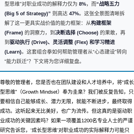
型思维”对职业成功的解释力仅为
8%
，而
“战略五力
(Big 5 of Strategy)”
则高达
47%
。这张全景图清晰拆
解了这一更具实战价值的能力框架：从
构建框架
(Frame)
的洞察力，到
决断选择 (Choose)
的果敢，再
到
驱动执行 (Drive)、灵活调整 (Flex) 和学习精进
(Learn)
。这套组合拳如何帮助管理者从“心态建设”转向
“能力跃迁”？下文将为您详细复盘。
尊敬的管理者，您是否也在团队建设和人才培养中，将“成长
型思维”（Growth Mindset）奉为圭臬？我们被反复告知，只
要相信自己能够成长、潜力无限，就能不断进步，最终取得
成功。这听起来无比美好，也广为流传。但这真的是驱动职
业成功的关键因素吗？如果一项覆盖1200名专业人士的严谨
研究告诉您，‘成长型思维’对职业成功的实际解释力可能只