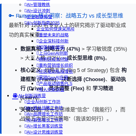
AI+管理教练
AI+设计冲刺
🔑 Runwise 核心洞察：战略五力 vs 成长型思维
企业敏捷转型
AI+创新指南2025
最新针对 1200 名专业人士的研究揭示了驱动职业成
企业如何快速采用AI
功的真实权重：
重塑未来的战略
企业深科技创新
加强创新管控
数据真相:
战略五力 (47%)
> 学习敏锐度 (35%)
上马GenAI创新
> 大五人格 (32%) >
成长型思维 (8%)
。
拥抱低成本创新
重构营销增长组织
核心定义:
战略五力 (Big 5 of Strategy) 包含
构
社区驱动私域增长
营销GenAI应用
建框架 (Frame)
、
决断选择 (Choose)
、
驱动执
产品驱动销售PLS
行 (Drive)
、
灵活调整 (Flex)
和
学习精进
导入创新运营
AI+创新训练营
(Learn)
。
企业AI创新工作坊
AI+增长战略工作坊
关键区别:
成长型思维是“信念”（我能行），而
AI+品牌增长工作坊
战略五力是“行动策略”（我该如何行）。
AI+销售增长工作坊
AI+增长黑客训练营
AI+设计思维训练营