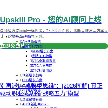
Upskill Pro - 您的AI顾问上线
像顶级咨询顾问一样思考，拒绝泛泛而谈。诊断→推演→方案设
计→落地指南，一气呵成。
企业AI+创新
AI+创新战略
立即免费使用
品牌DTC方案
RGM增长方案
品牌DTC转型
DTC全渠道零售
DTC会员电商
DTC社交电商
创新增长战略
PLG增长方案
别再迷信“成长型思维”：[2026图解] 真正
AI+创新加速
AI+管理教练
驱动职业成功的“战略五力”模型
AI+设计冲刺
企业敏捷转型
AI+创新指南2025