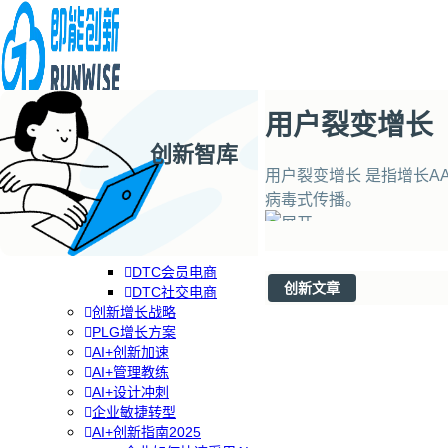
用户裂变增长
创新智库
企业AI+创新
AI+创新战略
用户裂变增长 是指增长
品牌DTC方案
病毒式传播。
RGM增长方案
专题
分类
专栏
关注
品牌DTC转型
DTC全渠道零售
DTC会员电商
创新文章
DTC社交电商
创新增长战略
PLG增长方案
AI+创新加速
AI+管理教练
AI+设计冲刺
企业敏捷转型
AI+创新指南2025