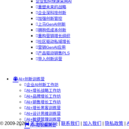
企业如何快速采用AI
重塑未来的战略
企业深科技创新
加强创新管控
上马GenAI创新
拥抱低成本创新
重构营销增长组织
社区驱动私域增长
营销GenAI应用
产品驱动销售PLS
导入创新运营
AI+创新训练营
企业AI创新工作坊
AI+增长战略工作坊
AI+品牌增长工作坊
AI+销售增长工作坊
AI+增长黑客训练营
AI+设计思维训练营
AI+敏捷管理训练营
© 2009-2026 |
关于Runwise
|
联系我们
|
加入我们
|
隐私政策
|
AI+增长集思会