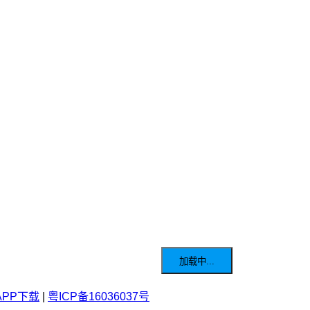
加载中...
APP下载
|
粤ICP备16036037号