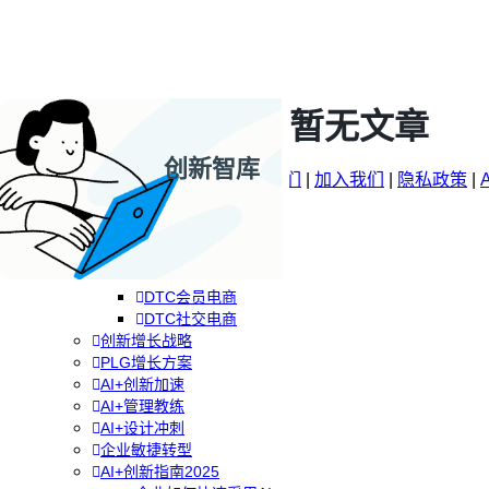
暂无文章
创新智库
企业AI+创新
© 2009-2026 |
关于Runwise
|
联系我们
|
加入我们
|
隐私政策
|
AI+创新战略
品牌DTC方案
RGM增长方案
专题
分类
专栏
关注
品牌DTC转型
DTC全渠道零售
DTC会员电商
DTC社交电商
创新增长战略
PLG增长方案
AI+创新加速
AI+管理教练
AI+设计冲刺
企业敏捷转型
AI+创新指南2025