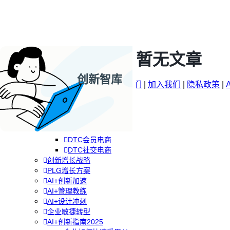
暂无文章
创新智库
企业AI+创新
© 2009-2026 |
关于Runwise
|
联系我们
|
加入我们
|
隐私政策
|
AI+创新战略
品牌DTC方案
RGM增长方案
专题
分类
专栏
关注
品牌DTC转型
DTC全渠道零售
DTC会员电商
DTC社交电商
创新增长战略
PLG增长方案
AI+创新加速
AI+管理教练
AI+设计冲刺
企业敏捷转型
AI+创新指南2025