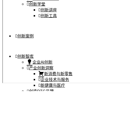
创新学堂
创新讲座
创新工具
创新案例
创新智库
企业AI创新
产业创新洞察
新消费与新零售
企业技术与服务
新健康与医疗
创造DTC品牌
业务创新GPT
加速企业创新
创新业务增长
产品驱动增长
在竞争激烈的市场环境中，企业需要敏捷应对不断变化的客户
转型敏捷组织
黑客等前沿理念。通过数据驱动的方法和快速迭代的策略，我
精益产品创新
培养创新能力
行业巨头，精益创新GPT均能为您提供定制化支持，提升产