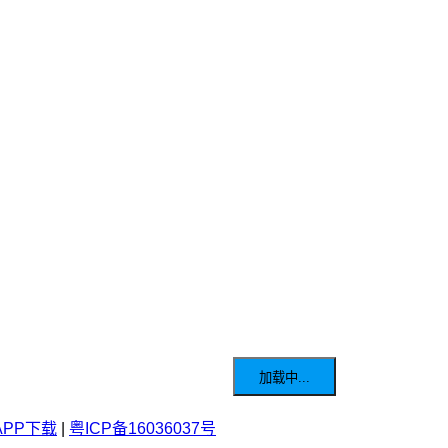
加载中...
APP下载
|
粤ICP备16036037号