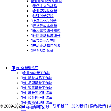
企业如何快速采用AI
重塑未来的战略
企业深科技创新
加强创新管控
上马GenAI创新
拥抱低成本创新
重构营销增长组织
社区驱动私域增长
营销GenAI应用
产品驱动销售PLS
导入创新运营
AI+创新训练营
企业AI创新工作坊
AI+增长战略工作坊
AI+品牌增长工作坊
AI+销售增长工作坊
AI+增长黑客训练营
AI+设计思维训练营
AI+敏捷管理训练营
© 2009-2026 |
关于Runwise
|
联系我们
|
加入我们
|
隐私政策
|
AI+增长集思会