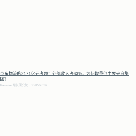
京东物流的2171亿元考题：外部收入占63%，为何增量仍主要来自集
团？
Runwise 增长研究院
08/05/2026