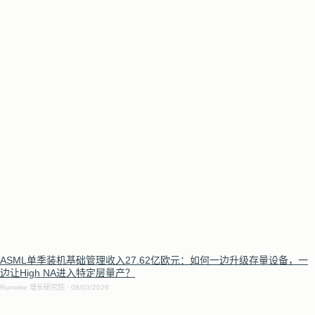
ASML单季装机基础管理收入27.62亿欧元：如何一边升级存量设备，一
边让High NA进入特定层量产？
Runwise 增长研究院
08/03/2026