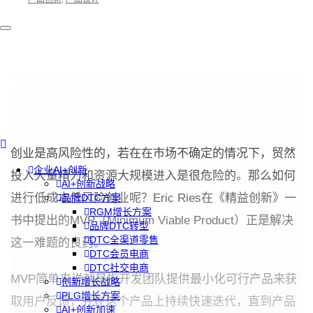
创业是高风险性的，若在在市场不确定的情况下，贸然
企业AI+创新
投入大量精力和资源大规模进入是很危险的。那么如何
AI+创新战略
进行低成本低风险创业呢？Eric Ries在《精益创新》一
品牌DTC方案
RGM增长方案
书中提出的MVP（Minimum Viable Product）正是解决
品牌DTC转型
DTC全渠道零售
这一难题的良药。
DTC会员电商
DTC社交电商
MVP简单来说就是指开发团队提供最小化可行产品来获
创新增长战略
PLG增长方案
取用户反馈，并在这个产品上持续快速迭代，直到产品
AI+创新加速