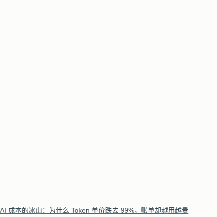
AI 成本的冰山：为什么 Token 单价跌去 99%，账单却越用越贵