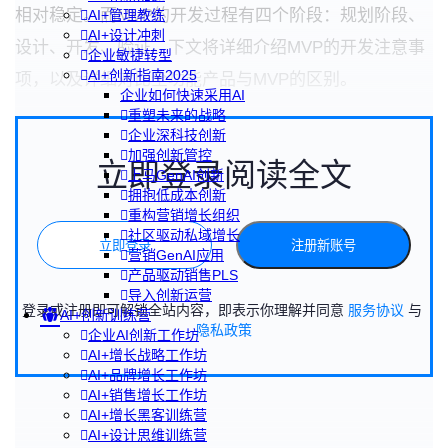
相对稳定。而MVP的开发过程有四个阶段：规划阶段、
AI+管理教练
AI+设计冲刺
设计、开发、验证。下文将详细介绍MVP的开发注意事
企业敏捷转型
AI+创新指南2025
项，以及详细对比全功能产品与MVP的区别。
企业如何快速采用AI
重塑未来的战略
企业深科技创新
加强创新管控
立即登录阅读全文
上马GenAI创新
拥抱低成本创新
重构营销增长组织
社区驱动私域增长
立即登录
注册新账号
营销GenAI应用
产品驱动销售PLS
导入创新运营
登录或注册即可解锁全站内容，即表示你理解并同意
服务协议
与
AI+创新训练营
隐私政策
企业AI创新工作坊
AI+增长战略工作坊
AI+品牌增长工作坊
AI+销售增长工作坊
AI+增长黑客训练营
AI+设计思维训练营