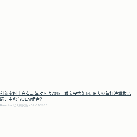
创新案例｜自有品牌收入占73%：乖宝宠物如何用6大经营打法重构品
牌、主粮与OEM组合？
Runwise 增长研究院
08/04/2026