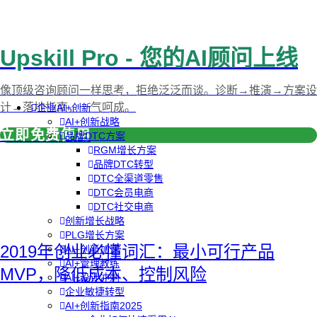
Upskill Pro - 您的AI顾问上线
像顶级咨询顾问一样思考，拒绝泛泛而谈。诊断→推演→方案设
计→落地指南，一气呵成。
企业AI+创新
AI+创新战略
立即免费使用
品牌DTC方案
RGM增长方案
品牌DTC转型
DTC全渠道零售
DTC会员电商
DTC社交电商
创新增长战略
PLG增长方案
2019年创业必懂词汇：最小可行产品
AI+创新加速
AI+管理教练
MVP，降低成本、控制风险
AI+设计冲刺
企业敏捷转型
AI+创新指南2025