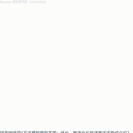
Runwise 增长研究院
08/02/2026
瑞幸咖啡把3万店模型带到美国：低价、数字化与极速展店还能成立吗？