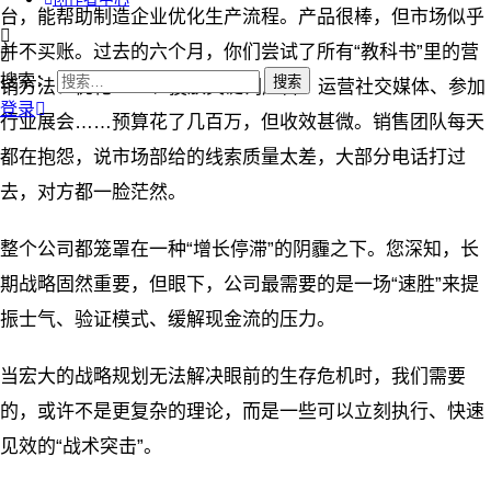
台，能帮助制造企业优化生产流程。产品很棒，但市场似乎
并不买账。过去的六个月，你们尝试了所有“教科书”里的营
搜索：
销方法：优化SEO、投放关键词广告、运营社交媒体、参加
登录
行业展会……预算花了几百万，但收效甚微。销售团队每天
都在抱怨，说市场部给的线索质量太差，大部分电话打过
去，对方都一脸茫然。
整个公司都笼罩在一种“增长停滞”的阴霾之下。您深知，长
期战略固然重要，但眼下，公司最需要的是一场“速胜”来提
振士气、验证模式、缓解现金流的压力。
当宏大的战略规划无法解决眼前的生存危机时，我们需要
的，或许不是更复杂的理论，而是一些可以立刻执行、快速
见效的“战术突击”。