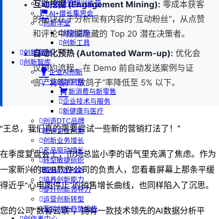
互动挖掘 (Engagement Mining):
零成本获客
AI+敏捷管理训练营
AI+增长集思会
的秘诀在于分析现有内容的“互动粉丝”，从点赞
创新学堂
和评论中挖掘隐藏的 Top 20 潜在决策者。
创新讲座
创新工具
自动化预热 (Automated Warm-up):
优化会
创新案例
创新智库
议预约流程，在 Demo 前自动发送案例与证
企业AI创新
言，将客户“放鸽子”率降低至 5% 以下。
产业创新洞察
新消费与新零售
企业技术与服务
新健康与医疗
创造DTC品牌
“王总，我们真的需要尝试一些新的营销打法了！”
加速企业创新
创新业务增长
产品驱动增长
在季度复盘会上，市场总监小李的语气里充满了焦虑。作为
转型敏捷组织
一家新兴的B2B软件公司的负责人，您看着屏幕上那条平缓
精益产品创新
培养创新能力
得近乎“心电图停止”的销售增长曲线，也同样陷入了沉思。
提升创新领导力
运营创新转型
营销创新趋势报告
您的公司“数智云联”，拥有一款技术领先的AI数据分析平
创作者中心