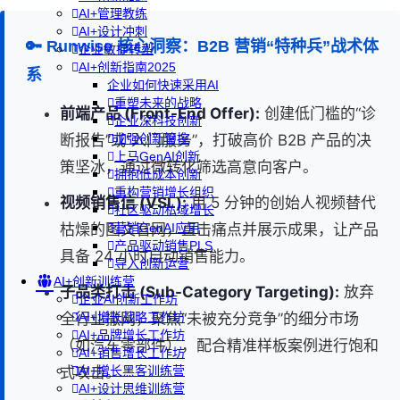
AI+管理教练
AI+设计冲刺
🔑 Runwise 核心洞察：B2B 营销“特种兵”战术体
企业敏捷转型
AI+创新指南2025
系
企业如何快速采用AI
重塑未来的战略
前端产品 (Front-End Offer):
创建低门槛的“诊
企业深科技创新
断报告”或“入门服务”，打破高价 B2B 产品的决
加强创新管控
上马GenAI创新
策坚冰，通过微转化筛选高意向客户。
拥抱低成本创新
重构营销增长组织
视频销售信 (VSL):
用 5 分钟的创始人视频替代
社区驱动私域增长
枯燥的图文官网，直击痛点并展示成果，让产品
营销GenAI应用
产品驱动销售PLS
具备 24 小时自动销售能力。
导入创新运营
AI+创新训练营
子品类打击 (Sub-Category Targeting):
放弃
企业AI创新工作坊
全行业撒网，聚焦“未被充分竞争”的细分市场
AI+增长战略工作坊
AI+品牌增长工作坊
（如汽车零部件），配合精准样板案例进行饱和
AI+销售增长工作坊
式攻击。
AI+增长黑客训练营
AI+设计思维训练营