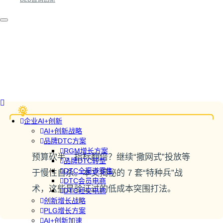
企业AI+创新
AI+创新战略
品牌DTC方案
RGM增长方案
预算砍半，指标翻倍？继续“撒网式”投放等
品牌DTC转型
DTC全渠道零售
于慢性自杀。本文揭秘的 7 套“特种兵”战
DTC会员电商
术，这些是验证过的低成本突围打法。
DTC社交电商
创新增长战略
PLG增长方案
AI+创新加速