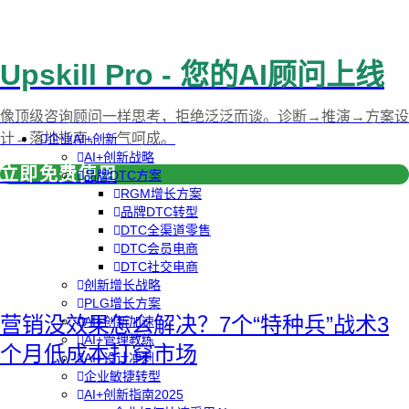
Upskill Pro - 您的AI顾问上线
像顶级咨询顾问一样思考，拒绝泛泛而谈。诊断→推演→方案设
计→落地指南，一气呵成。
企业AI+创新
AI+创新战略
立即免费使用
品牌DTC方案
RGM增长方案
品牌DTC转型
DTC全渠道零售
DTC会员电商
DTC社交电商
创新增长战略
PLG增长方案
营销没效果怎么解决？7个“特种兵”战术3
AI+创新加速
AI+管理教练
个月低成本打穿市场
AI+设计冲刺
企业敏捷转型
AI+创新指南2025