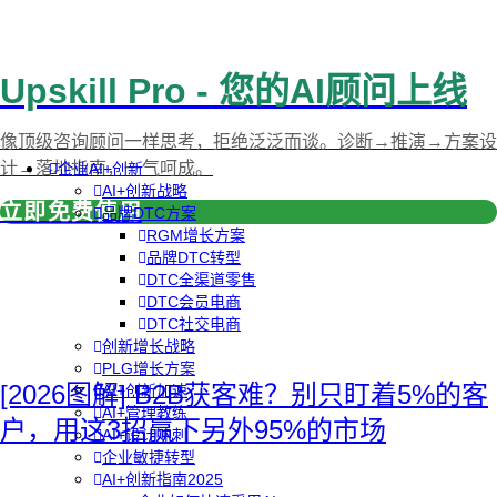
Upskill Pro - 您的AI顾问上线
像顶级咨询顾问一样思考，拒绝泛泛而谈。诊断→推演→方案设
计→落地指南，一气呵成。
企业AI+创新
AI+创新战略
立即免费使用
品牌DTC方案
RGM增长方案
品牌DTC转型
DTC全渠道零售
DTC会员电商
DTC社交电商
创新增长战略
PLG增长方案
[2026图解] B2B获客难？别只盯着5%的客
AI+创新加速
AI+管理教练
户，用这3招赢下另外95%的市场
AI+设计冲刺
企业敏捷转型
AI+创新指南2025