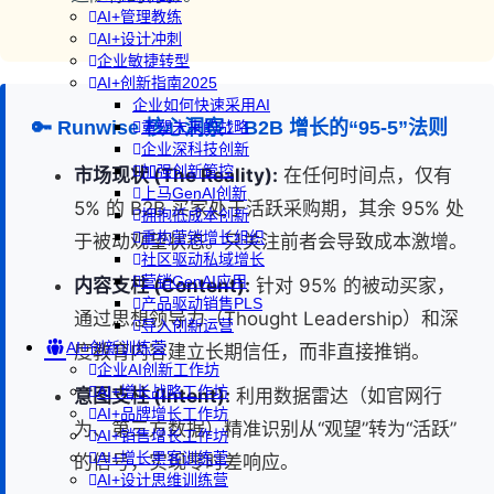
AI+管理教练
AI+设计冲刺
企业敏捷转型
AI+创新指南2025
企业如何快速采用AI
🔑 Runwise 核心洞察：B2B 增长的“95-5”法则
重塑未来的战略
企业深科技创新
加强创新管控
市场现状 (The Reality):
在任何时间点，仅有
上马GenAI创新
5% 的 B2B 买家处于活跃采购期，其余 95% 处
拥抱低成本创新
重构营销增长组织
于被动观望状态。只关注前者会导致成本激增。
社区驱动私域增长
营销GenAI应用
内容支柱 (Content):
针对 95% 的被动买家，
产品驱动销售PLS
通过思想领导力（Thought Leadership）和深
导入创新运营
AI+创新训练营
度教育内容建立长期信任，而非直接推销。
企业AI创新工作坊
AI+增长战略工作坊
意图支柱 (Intent):
利用数据雷达（如官网行
AI+品牌增长工作坊
为、第三方数据）精准识别从“观望”转为“活跃”
AI+销售增长工作坊
AI+增长黑客训练营
的信号，实现零时差响应。
AI+设计思维训练营