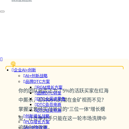
企业AI+创新
AI+创新战略
品牌DTC方案
RGM增长方案
你的团队是否正为了5%的活跃买家在红海
品牌DTC转型
DTC全渠道零售
中厮杀，却对95%的潜在金矿视而不见？
DTC会员电商
掌握这套经实战验证的“三位一体”增长模
DTC社交电商
创新增长战略
型，让竞争对手只能在这一轮市场洗牌中
PLG增长方案
追随你的背影。
AI+创新加速