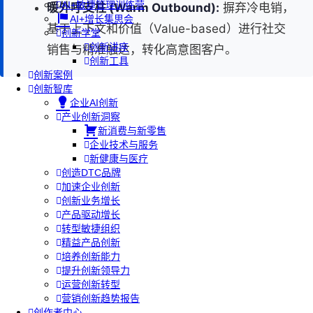
AI+敏捷管理训练营
暖外呼支柱 (Warm Outbound):
摒弃冷电销，
AI+增长集思会
基于上下文和价值（Value-based）进行社交
创新学堂
创新讲座
销售与精准触达，转化高意图客户。
创新工具
创新案例
创新智库
企业AI创新
产业创新洞察
新消费与新零售
企业技术与服务
新健康与医疗
创造DTC品牌
加速企业创新
创新业务增长
产品驱动增长
转型敏捷组织
精益产品创新
培养创新能力
提升创新领导力
运营创新转型
营销创新趋势报告
创作者中心