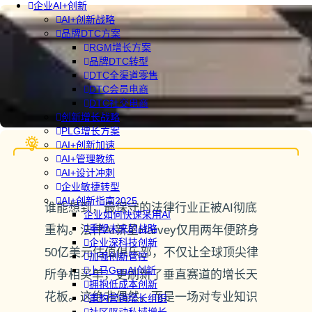
企业AI+创新
AI+创新战略
品牌DTC方案
RGM增长方案
品牌DTC转型
DTC全渠道零售
DTC会员电商
DTC社交电商
创新增长战略
PLG增长方案
AI+创新加速
AI+管理教练
AI+设计冲刺
企业敏捷转型
AI+创新指南2025
谁能想到，最保守的法律行业正被AI彻底
企业如何快速采用AI
重塑未来的战略
重构。法律AI新星Harvey仅用两年便跻身
企业深科技创新
50亿美元估值俱乐部，不仅让全球顶尖律
加强创新管控
上马GenAI创新
所争相买单，更刷新了垂直赛道的增长天
拥抱低成本创新
花板。这绝非偶然，而是一场对专业知识
重构营销增长组织