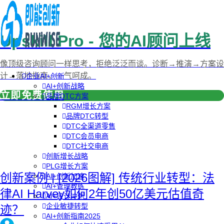
Upskill Pro - 您的AI顾问上线
像顶级咨询顾问一样思考，拒绝泛泛而谈。诊断→推演→方案设
计→落地指南，一气呵成。
企业AI+创新
AI+创新战略
立即免费使用
品牌DTC方案
RGM增长方案
品牌DTC转型
DTC全渠道零售
DTC会员电商
DTC社交电商
创新增长战略
PLG增长方案
创新案例 | [2026图解] 传统行业转型：法
AI+创新加速
AI+管理教练
律AI Harvey如何2年创50亿美元估值奇
AI+设计冲刺
企业敏捷转型
迹？
AI+创新指南2025