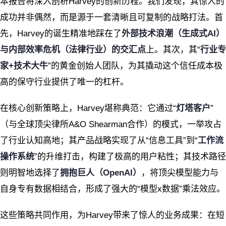
本报告将深入剖析Harvey的创新历程。我们发现，其惊人的
成功并非偶然，而是源于一套清晰且可复制的战略打法。首
先，Harvey的诞生精准地踩在了
外部技术浪潮（生成式AI）
与内部效率危机（法律行业）的交汇点
上。其次，其“
行业专
家+技术大牛
”的黄金创始人团队，为其撬动这个信任成本极
高的保守行业提供了唯一的杠杆。
在核心创新策略上，Harvey堪称典范：它通过“
灯塔客户
”
（与全球顶尖律所A&O Shearman合作）的模式，一举攻占
了行业认知高地；其产品战略实现了从“信息工具”到“
工作流
操作系统
”的升维打击，构建了极高的用户粘性；其技术路径
则明智地选择了
拥抱巨人（OpenAI）
，将顶尖模型能力与
自身专有数据相结合，形成了强大的“模型x数据”乘法效应。
这些策略共同作用，为Harvey带来了惊人的业务成果：在短