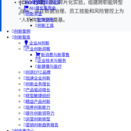
[CEO 行动]:
停止碎片化实验，组建跨职能转型
AI+敏捷管理训练营
AI+增长集思会
战队，并在数据治理、员工技能和风险管控上为
创新学堂
“人机共生”时代奠基。
创新讲座
创新工具
创新案例
创新智库
企业AI创新
产业创新洞察
新消费与新零售
企业技术与服务
新健康与医疗
创造DTC品牌
加速企业创新
创新业务增长
产品驱动增长
转型敏捷组织
精益产品创新
培养创新能力
提升创新领导力
运营创新转型
营销创新趋势报告
创作者中心