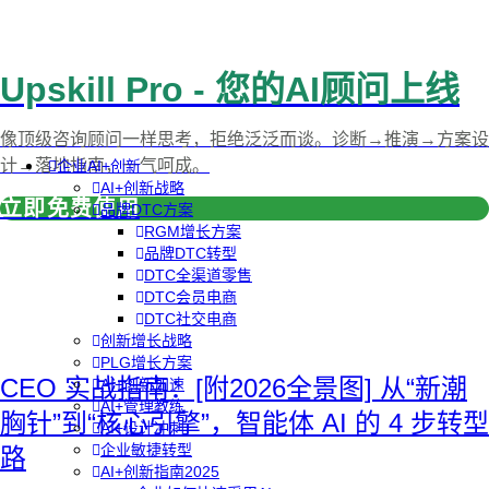
Upskill Pro - 您的AI顾问上线
像顶级咨询顾问一样思考，拒绝泛泛而谈。诊断→推演→方案设
计→落地指南，一气呵成。
企业AI+创新
AI+创新战略
立即免费使用
品牌DTC方案
RGM增长方案
品牌DTC转型
DTC全渠道零售
DTC会员电商
DTC社交电商
创新增长战略
PLG增长方案
CEO 实战指南：[附2026全景图] 从“新潮
AI+创新加速
AI+管理教练
胸针”到“核心引擎”，智能体 AI 的 4 步转型
AI+设计冲刺
企业敏捷转型
路
AI+创新指南2025