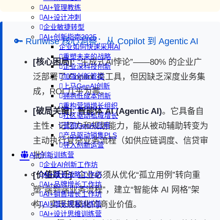
AI+管理教练
AI+设计冲刺
企业敏捷转型
AI+创新指南2025
🔑 Runwise 核心洞察：从 Copilot 到 Agentic AI
企业如何快速采用AI
重塑未来的战略
[核心困局]:
“生成式AI悖论”——80% 的企业广
企业深科技创新
泛部署了 Copilot 类工具，但因缺乏深度业务集
加强创新管控
上马GenAI创新
成，ROI 几乎为零。
拥抱低成本创新
重构营销增长组织
[破局关键]:
智能体 AI (Agentic AI)
。它具备自
社区驱动私域增长
主性、记忆力和规划能力，能从被动辅助转变为
营销GenAI应用
产品驱动销售PLS
主动执行复杂业务流程（如供应链调度、信贷审
导入创新运营
批）。
AI+创新训练营
企业AI创新工作坊
[价值跃迁]:
企业必须从优化“孤立用例”转向重
AI+增长战略工作坊
AI+品牌增长工作坊
塑“端到端业务流程”，建立“智能体 AI 网格”架
AI+销售增长工作坊
构，实现规模化的商业价值。
AI+增长黑客训练营
AI+设计思维训练营