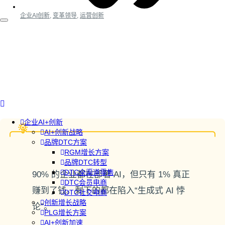
企业AI创新
,
变革领导
,
运营创新
企业AI+创新
AI+创新战略
品牌DTC方案
RGM增长方案
品牌DTC转型
DTC全渠道零售
90% 的企业都在部署 AI，但只有 1% 真正
DTC会员电商
赚到了钱。剩下的都在陷入“生成式 AI 悖
DTC社交电商
创新增长战略
论”。
PLG增长方案
AI+创新加速