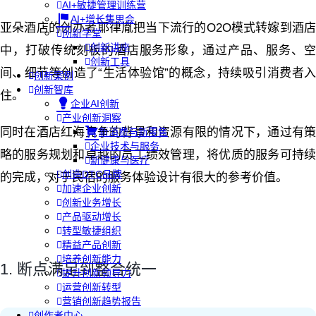
AI+敏捷管理训练营
AI+增长集思会
亚朵酒店的创办者耶律胤把当下流行的O2O模式转嫁到酒店
创新学堂
创新讲座
中，打破传统刻板的酒店服务形象，通过产品、服务、空
创新工具
间、细节等创造了“生活体验馆”的概念，持续吸引消费者入
创新案例
创新智库
住。
企业AI创新
产业创新洞察
同时在酒店红海竞争的背景和资源有限的情况下，通过有策
新消费与新零售
企业技术与服务
略的服务规划和卓越的员工绩效管理，将优质的服务可持续
新健康与医疗
创造DTC品牌
的完成，对于民宿的服务体验设计有很大的参考价值。
加速企业创新
创新业务增长
产品驱动增长
转型敏捷组织
精益产品创新
培养创新能力
1. 断点满足到整合统一
提升创新领导力
运营创新转型
营销创新趋势报告
创作者中心