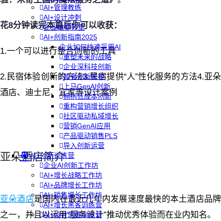
AI+管理教练
AI+设计冲刺
花8分钟读完本篇后你可以收获：
企业敏捷转型
AI+创新指南2025
企业如何快速采用AI
1.一个可以进行整合创新的工具
重塑未来的战略
企业深科技创新
2.民宿体验创新的方法3.民宿提供“人”性化服务的方法4.亚朵
加强创新管控
上马GenAI创新
酒店、迪士尼、宜家等设计案例
拥抱低成本创新
重构营销增长组织
社区驱动私域增长
营销GenAI应用
产品驱动销售PLS
导入创新运营
亚朵酒店简介
AI+创新训练营
企业AI创新工作坊
AI+增长战略工作坊
AI+品牌增长工作坊
AI+销售增长工作坊
亚朵酒店
是国内在最近几年内发展速度最快的本土酒店品
AI+增长黑客训练营
之一，并且以运用“服务设计”推动优秀体验而在业内知名。
AI+设计思维训练营