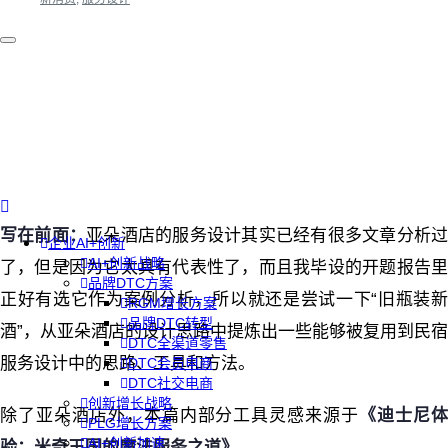
写在前面：
亚朵酒店的服务设计其实已经有很多文章分析
企业AI+创新
AI+创新战略
了，但是因为它太具有代表性了，而且我毕设的开题报告里
品牌DTC方案
正好有选它作为案例分析，所以就还是尝试一下“旧瓶装新
RGM增长方案
品牌DTC转型
酒”，从亚朵酒店的设计思路中提炼出一些能够被复用到民宿
DTC全渠道零售
服务设计中的思路、工具和方法。
DTC会员电商
DTC社交电商
创新增长战略
除了亚朵酒店外，本篇内部分工具灵感来源于
《迪士尼
PLG增长方案
AI+创新加速
验：米奇王国的魔法服务之道》
。