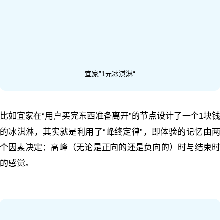
宜家”1元冰淇淋“
比如宜家在
“
用户买完东西准备离开
”
的节点设计了一个
1
块
的冰淇淋，其实就是利用了
“
峰终定律
”
，即体验的记忆由
个因素决定：高峰（无论是正向的还是负向的）时与结束时
的感觉。