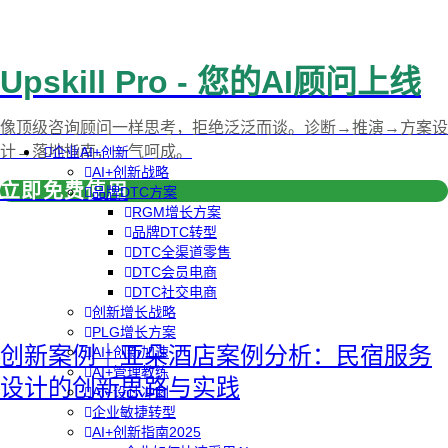
Upskill Pro - 您的AI顾问上线
像顶级咨询顾问一样思考，拒绝泛泛而谈。诊断→推演→方案设
计→落地指南，一气呵成。
企业AI+创新
AI+创新战略
立即免费使用
品牌DTC方案
RGM增长方案
品牌DTC转型
DTC全渠道零售
DTC会员电商
DTC社交电商
创新增长战略
PLG增长方案
创新案例｜亚朵酒店案例分析：民宿服务
AI+创新加速
AI+管理教练
设计的创新思路与实践
AI+设计冲刺
企业敏捷转型
AI+创新指南2025