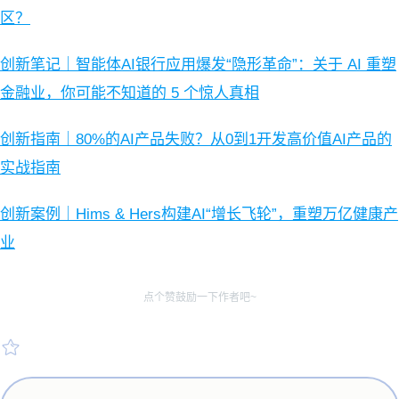
区？
创新笔记｜智能体AI银行应用爆发“隐形革命”：关于 AI 重塑
金融业，你可能不知道的 5 个惊人真相
创新指南｜80%的AI产品失败？从0到1开发高价值AI产品的
实战指南
创新案例｜Hims & Hers构建AI“增长飞轮”，重塑万亿健康产
业
点个赞鼓励一下作者吧~