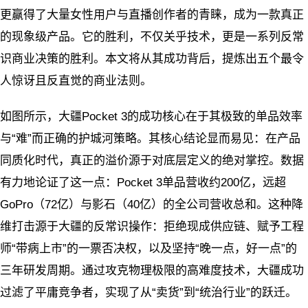
更赢得了大量女性用户与直播创作者的青睐，成为一款真正
的现象级产品。它的胜利，不仅关乎技术，更是一系列反常
识商业决策的胜利。本文将从其成功背后，提炼出五个最令
人惊讶且反直觉的商业法则。
如图所示，大疆Pocket 3的成功核心在于其极致的单品效率
与“难”而正确的护城河策略。其核心结论显而易见：在产品
同质化时代，真正的溢价源于对底层定义的绝对掌控。数据
有力地论证了这一点：Pocket 3单品营收约200亿，远超
GoPro（72亿）与影石（40亿）的全公司营收总和。这种降
维打击源于大疆的反常识操作：拒绝现成供应链、赋予工程
师“带病上市”的一票否决权，以及坚持“晚一点，好一点”的
三年研发周期。通过攻克物理极限的高难度技术，大疆成功
过滤了平庸竞争者，实现了从“卖货”到“统治行业”的跃迁。