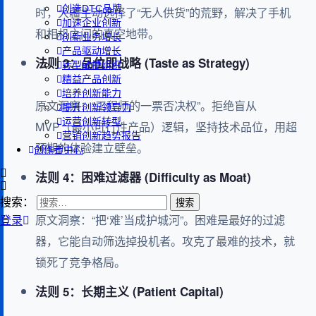
创造DTC品牌
时，大疆主动选择了“无人供货”的荒野，解决了手机
加速企业创新
和相机之间的真空地带。
创新业务增长
产品驱动增长
法则 3：品位即战略 (Taste as Strategy)
转型敏捷组织
精益产品创新
培养创新能力
原文洞察：“工程师的一票否决权”。拒绝盲从
提升创新领导力
运营创新转型
MVP（最小可行性产品）逻辑，坚持技术品位，用超
营销创新趋势报告
预期的体验建立壁垒。
创作者中心
法则 4：困难过滤器 (Difficulty as Moat)
搜索：
原文洞察：“把‘难’当成护城河”。困难是最好的过滤
登录
器，它能自动筛选掉投机者。攻克了最难的技术，就
锁死了竞争格局。
法则 5：长期主义 (Patient Capital)