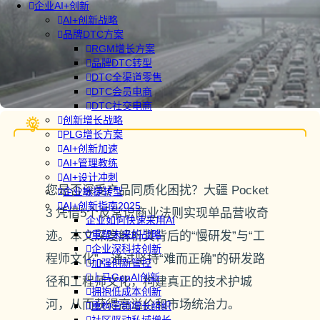
企业AI+创新
AI+创新战略
品牌DTC方案
RGM增长方案
品牌DTC转型
DTC全渠道零售
DTC会员电商
DTC社交电商
创新增长战略
PLG增长方案
AI+创新加速
AI+管理教练
AI+设计冲刺
您是否深受产品同质化困扰？大疆 Pocket
企业敏捷转型
AI+创新指南2025
3 凭借5个反常识商业法则实现单品营收奇
企业如何快速采用AI
重塑未来的战略
迹。本文深度解析其背后的“慢研发”与“工
企业深科技创新
程师文化”，通过坚持“难而正确”的研发路
加强创新管控
上马GenAI创新
径和工程师文化，构建真正的技术护城
拥抱低成本创新
河，从而获得高溢价和市场统治力。
重构营销增长组织