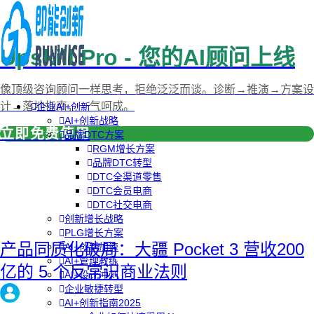
Upskill Pro - 您的AI顾问上线
像顶级咨询顾问一样思考，拒绝泛泛而谈。诊断→推演→方案设
计→落地指南，一气呵成。
企业AI+创新
AI+创新战略
立即免费使用
品牌DTC方案
RGM增长方案
品牌DTC转型
DTC全渠道零售
DTC会员电商
DTC社交电商
创新增长战略
PLG增长方案
产品同质化破局：大疆 Pocket 3 营收200
AI+创新加速
AI+管理教练
亿的 5 个反常识商业法则
AI+设计冲刺
企业敏捷转型
AI+创新指南2025