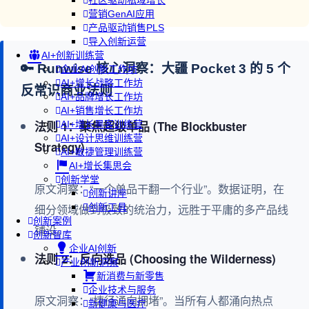
社区驱动私域增长
营销GenAI应用
产品驱动销售PLS
导入创新运营
AI+创新训练营
🔑 Runwise 核心洞察：大疆 Pocket 3 的 5 个
企业AI创新工作坊
AI+增长战略工作坊
反常识商业法则
AI+品牌增长工作坊
AI+销售增长工作坊
法则 1：聚焦超级单品 (The Blockbuster
AI+增长黑客训练营
AI+设计思维训练营
Strategy)
AI+敏捷管理训练营
AI+增长集思会
创新学堂
原文洞察：“一个单品干翻一个行业”。数据证明，在
创新讲座
细分领域做到极致的统治力，远胜于平庸的多产品线
创新工具
创新案例
铺设。
创新智库
企业AI创新
法则 2：反向选品 (Choosing the Wilderness)
产业创新洞察
新消费与新零售
企业技术与服务
原文洞察：“捷径通向拥堵”。当所有人都涌向热点
新健康与医疗