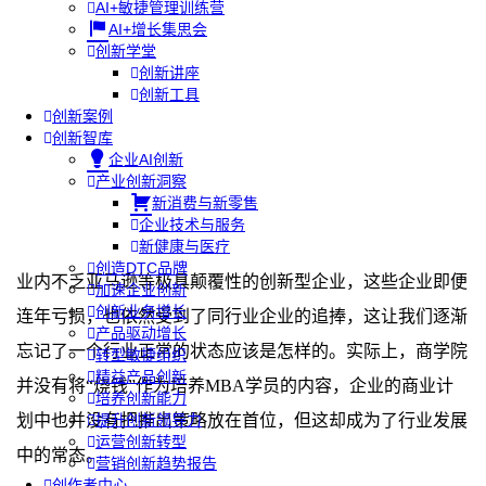
AI+敏捷管理训练营
AI+增长集思会
创新学堂
创新讲座
创新工具
创新案例
创新智库
企业AI创新
产业创新洞察
新消费与新零售
企业技术与服务
新健康与医疗
创造DTC品牌
业内不乏亚马逊等极具颠覆性的创新型企业，这些企业即便
加速企业创新
创新业务增长
连年亏损，也依然受到了同行业企业的追捧，这让我们逐渐
产品驱动增长
忘记了一个行业正常的状态应该是怎样的。实际上，商学院
转型敏捷组织
精益产品创新
并没有将“烧钱”作为培养MBA学员的内容，企业的商业计
培养创新能力
划中也并没有把推出策略放在首位，但这却成为了行业发展
提升创新领导力
运营创新转型
中的常态。
营销创新趋势报告
创作者中心