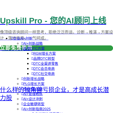
Upskill Pro - 您的AI顾问上线
像顶级咨询顾问一样思考，拒绝泛泛而谈。诊断→推演→方案设
计→落地指南，一气呵成。
企业AI+创新
AI+创新战略
立即免费使用
品牌DTC方案
RGM增长方案
品牌DTC转型
DTC全渠道零售
DTC会员电商
DTC社交电商
创新增长战略
PLG增长方案
什么样的独角兽亏损企业，才是高成长潜
AI+创新加速
AI+管理教练
力股
AI+设计冲刺
企业敏捷转型
AI+创新指南2025