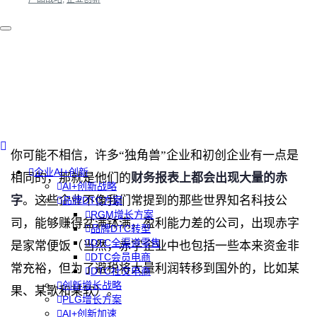
你可能不相信，许多“独角兽”企业和初创企业有一点是
企业AI+创新
相同的，那就是他们的
财务报表上都会出现大量的赤
AI+创新战略
字
。这些企业不像我们常提到的那些世界知名科技公
品牌DTC方案
RGM增长方案
司，能够赚得盆满钵满，盈利能力差的公司，出现赤字
品牌DTC转型
DTC全渠道零售
是家常便饭（当然，赤字企业中也包括一些本来资金非
DTC会员电商
常充裕，但为了避税将大量利润转移到国外的，比如某
DTC社交电商
创新增长战略
果、某歌和某软）。
PLG增长方案
AI+创新加速