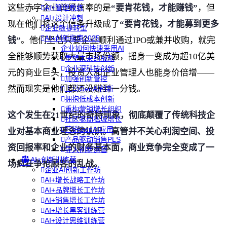
这些赤字企业曾经信奉的是
“要肯花钱，才能赚钱”
，但
AI+管理教练
AI+设计冲刺
现在他们将这个信条升级成了
“要肯花钱，才能募到更多
企业敏捷转型
AI+创新指南2025
钱”
。他们坚信只要企业顺利通过IPO或兼并收购，就完
企业如何快速采用AI
全能够顺势获取大量市场份额，摇身一变成为超10亿美
重塑未来的战略
企业深科技创新
元的商业巨头，投资人和企业管理人也能身价倍增——
加强创新管控
然而现实是他们都还没赚到一分钱。
上马GenAI创新
拥抱低成本创新
重构营销增长组织
这个发生在21世纪的奇特现象，彻底颠覆了传统科技企
社区驱动私域增长
营销GenAI应用
业对基本商业理念的认识。高管并不关心利润空间、投
产品驱动销售PLS
资回报率和企业的财务基本面，商业竞争完全变成了一
导入创新运营
AI+创新训练营
场疯狂争抢顾客的乱战。
企业AI创新工作坊
AI+增长战略工作坊
AI+品牌增长工作坊
AI+销售增长工作坊
AI+增长黑客训练营
AI+设计思维训练营