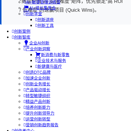
“商业价值 vs 实施难度”矩阵，优先锁定“高 ROI
AI+敏捷管理训练营
AI+增长集思会
/ 低难度”的速赢项目 (Quick Wins)。
创新学堂
创新讲座
创新工具
创新案例
创新智库
企业AI创新
产业创新洞察
新消费与新零售
企业技术与服务
新健康与医疗
创造DTC品牌
加速企业创新
创新业务增长
产品驱动增长
转型敏捷组织
精益产品创新
培养创新能力
提升创新领导力
运营创新转型
营销创新趋势报告
创作者中心