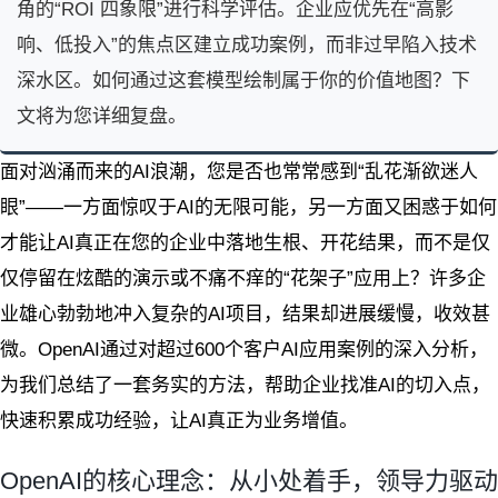
角的“ROI 四象限”进行科学评估。企业应优先在“高影
响、低投入”的焦点区建立成功案例，而非过早陷入技术
深水区。如何通过这套模型绘制属于你的价值地图？下
文将为您详细复盘。
面对汹涌而来的AI浪潮，您是否也常常感到“乱花渐欲迷人
眼”——一方面惊叹于AI的无限可能，另一方面又困惑于如何
才能让AI真正在您的企业中落地生根、开花结果，而不是仅
仅停留在炫酷的演示或不痛不痒的“花架子”应用上？许多企
业雄心勃勃地冲入复杂的AI项目，结果却进展缓慢，收效甚
微。OpenAI通过对超过600个客户AI应用案例的深入分析，
为我们总结了一套务实的方法，帮助企业找准AI的切入点，
快速积累成功经验，让AI真正为业务增值。
OpenAI的核心理念：从小处着手，领导力驱动