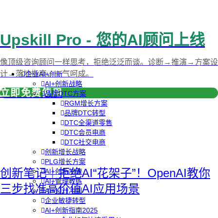
Upskill Pro - 您的AI顾问上线
像顶级咨询顾问一样思考，拒绝泛泛而谈。诊断→推演→方案设
计→落地指南，一气呵成。
企业AI+创新
AI+创新战略
立即免费使用
品牌DTC方案
RGM增长方案
品牌DTC转型
DTC全渠道零售
DTC会员电商
DTC社交电商
创新增长战略
PLG增长方案
创新笔记｜拒绝AI“花架子”！OpenAI教你
AI+创新加速
AI+管理教练
三步找准高价值AI应用场景
AI+设计冲刺
企业敏捷转型
AI+创新指南2025