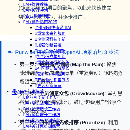
AI+管理教练
(Quick Wins)项目的聚焦，以此来快速建立
AI+设计冲刺
企业敏捷转型
势头、积累信心，并逐步推广。
AI+创新指南2025
企业如何快速采用AI
重塑未来的战略
企业深科技创新
加强创新管控
上马GenAI创新
🔑 Runwise 核心洞察：OpenAI 场景落地 3 步法
拥抱低成本创新
重构营销增长组织
第一步：绘制痛点地图 (Map the Pain):
聚焦
社区驱动私域增长
“起步难”、“反向待办清单（重复劳动）”和“技能
营销GenAI应用
产品驱动销售PLS
瓶颈”三大区域。
导入创新运营
AI+创新训练营
第二步：全员创意众包 (Crowdsource):
举办黑
企业AI创新工作坊
客松，建立用例收集池，鼓励“超级用户”分享个
AI+增长战略工作坊
AI+品牌增长工作坊
人提效经验。
AI+销售增长工作坊
AI+增长黑客训练营
第三步：四象限优先级排序 (Prioritize):
利用
AI+设计思维训练营