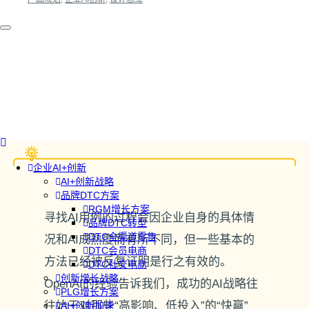
企业AI+创新
AI+创新战略
品牌DTC方案
RGM增长方案
寻找AI用例的过程会因企业自身的具体情
品牌DTC转型
DTC全渠道零售
况和AI成熟度而有所不同，但一些基本的
DTC会员电商
方法已经被反复证明是行之有效的。
DTC社交电商
创新增长战略
OpenAI的经验告诉我们，成功的AI战略往
PLG增长方案
往始于对那些“高影响、低投入”的“快赢”
AI+创新加速