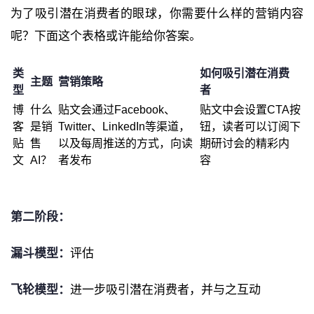
为了吸引潜在消费者的眼球，你需要什么样的营销内容
呢？下面这个表格或许能给你答案。
类
如何吸引潜在消费
主题
营销策略
型
者
博
什么
贴文会通过
Facebook
、
贴文中会设置
CTA
按
客
是销
Twitter
、
LinkedIn
等渠道，
钮，读者可以订阅下
贴
售
以及每周推送的方式，向读
期研讨会的精彩内
文
AI
？
者发布
容
第二阶段：
漏斗模型：
评估
飞轮模型：
进一步吸引潜在消费者，并与之互动