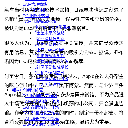
AI+管理教练
纵有当时顶尖的图形技术加持，Lisa电脑也还是创造了
AI+设计冲刺
企业敏捷转型
总销售量
1
万台的最差业绩。误导性广告和高昂的价格
，
AI+创新指南2025
企业如何快速采用AI
被认为是
Lisa
电脑销量不佳的罪魁祸首。
重塑未来的战略
企业深科技创新
很多人认为，
Lisa
电脑及其相关宣传，并未向受众传达
加强创新管控
上马GenAI创新
有用信息，其对潜在消费者的吸引力为零。据说，乔布
拥抱低成本创新
斯因为Lisa电脑的惨败而被Apple解雇。
重构营销增长组织
社区驱动私域增长
营销GenAI应用
时至今日，乔布斯的传说已经过去，Apple在过去乔帮主
产品驱动销售PLS
导入创新运营
的呕心沥血中，已非当日吴下阿蒙。然而，与业界巨头
AI+创新训练营
Apple相比，小公司并没有多少筹码来试错。不为产品进
企业AI创新工作坊
AI+增长战略工作坊
入市场做好规划，本就船小帆薄的小公司，只会满盘皆
AI+品牌增长工作坊
输。在全力投入产品研发的同时，制定一份不超支、符
AI+销售增长工作坊
AI+增长黑客训练营
合消费者期待的
go to market
策略，显得尤为重要。
AI+设计思维训练营