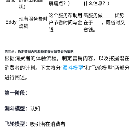
解痛点？）
什么信息？）
扰）
这个服务帮助用
新
服务做
____,
优势
现有服务费时
Eddy
户节省时间与金
在于
___
，既省时又
烧钱
钱
省钱。
第三步：确定营销内容和挖掘潜在消费者的策略
根据消费者的体验流程，制定营销内容，以及挖掘潜在
消费者的计划。下文将分
“
漏斗模型
”
和
“
飞轮模型
”
两部分
进行阐述。
第一阶段：
漏斗模型：
认知
飞轮模型：
吸引潜在消费者