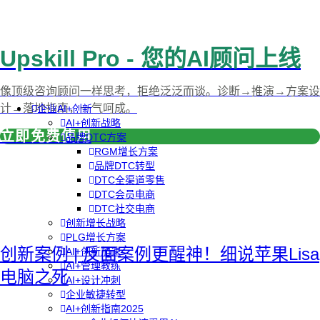
Upskill Pro - 您的AI顾问上线
像顶级咨询顾问一样思考，拒绝泛泛而谈。诊断→推演→方案设
计→落地指南，一气呵成。
企业AI+创新
AI+创新战略
立即免费使用
品牌DTC方案
RGM增长方案
品牌DTC转型
DTC全渠道零售
DTC会员电商
DTC社交电商
创新增长战略
PLG增长方案
创新案例 | 反面案例更醒神！细说苹果Lisa
AI+创新加速
AI+管理教练
电脑之死
AI+设计冲刺
企业敏捷转型
AI+创新指南2025