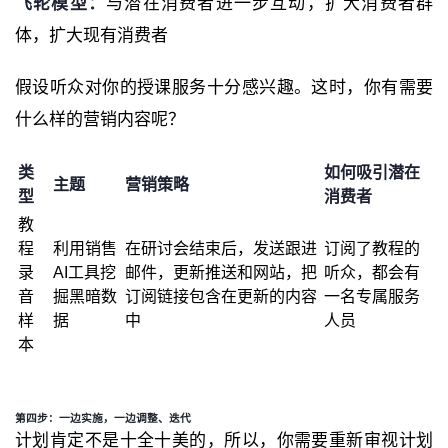
飞轮模型：
与潜在消费者进一步互动，扩大消费者群
体，扩大现有消费者
假设听众对你的授课服务十分感兴趣。这时，你有需要
什么样的营销内容呢？
类
如何吸引潜在
主题
营销策略
型
消费者
教
程
利用销售
在研讨会结束后，发送跟进
订阅了教程的
录
AI
工具挖
邮件，更新推送和网站，把
听众，都会有
音
掘黑暗数
订阅链接包含在更新的内容
一名专属服务
样
据
中
人员
本
第四步：一边实施，一边调整、迭代
计划肯定不是十全十美的，所以，你需要重新审视计划