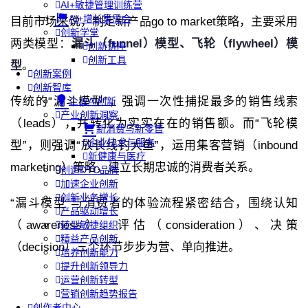
AI+敏捷管理训练营
AI+增长集思会
目前市场来说，制定新产品
go to market
策略，主要采用
创新学堂
两类模型：
漏斗（
funnel）模型、飞轮（flywheel
）模
创新讲座
创新工具
型
。
创新案例
创新智库
传统的
“
漏斗模型
”，
强调一次性捕捉最多的销售线索
企业AI创新
产业创新洞察
（
leads
），并转化为实实在在的销售额。而
“
飞轮模
新消费与新零售
企业技术与服务
型
”，
则强调
“
放长线钓大鱼
”
，运用集客营销（
inbound
新健康与医疗
marketing
）策略，建立长期忠诚的消费者关系。
创造DTC品牌
加速企业创新
创新业务增长
“
漏斗模型
”
与消费者的体验流程紧密结合，围绕
认知
产品驱动增长
（
awareness
）、评估（
consideration
）、决策
转型敏捷组织
精益产品创新
（
decision
）三个环节步步为营、单向推进。
培养创新能力
提升创新领导力
运营创新转型
营销创新趋势报告
创作者中心