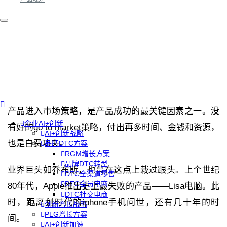
产品进入市场策略，是产品成功的最关键因素之一。
没
企业AI+创新
有好的
go to market
策略
，付出再多时间、金钱和资源，
AI+创新战略
也是白费功夫。
品牌DTC方案
RGM增长方案
品牌DTC转型
业界巨头如乔布斯，也曾在这点上栽过跟头。上个世纪
DTC全渠道零售
DTC会员电商
80
年代，Apple推出史上最失败的产品
——
Lisa
电脑。此
DTC社交电商
时，距离划时代的iphone手机问世，还有几十年的时
创新增长战略
PLG增长方案
间。
AI+创新加速