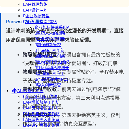
AI+管理教练
AI+设计冲刺
企业敏捷转型
Runwise 核心洞察
AI+创新指南2025
企业如何快速采用AI
设计冲刺的核心价值在于“跳过漫长的开发周期”，直接
重塑未来的战略
企业深科技创新
用高保真原型向真实用户寻求验证反馈。
加强创新管控
上马GenAI创新
跨职能战队配置：
必须包含拥有最终拍板权的
拥抱低成本创新
重构营销增长组织
“决裁者”与把控节奏的“促进者”，打破部门墙。
社区驱动私域增长
物理隔离环境：
设立专属“作战室”，全程禁用电
营销GenAI应用
产品驱动销售PLS
子设备，强制团队保持极度专注。
导入创新运营
高频构想与收敛：
前两天通过“闪电演示”与“疯
AI+创新训练营
企业AI创新工作坊
狂8分钟”快速产出方案，第三天利用点述投票
AI+增长战略工作坊
科学锁定最佳路径。
AI+品牌增长工作坊
AI+销售增长工作坊
恰到好处的原型：
第四天拒绝完美主义，仅制
AI+增长黑客训练营
作足以用于测试的“仿真交互原型”。
AI+设计思维训练营