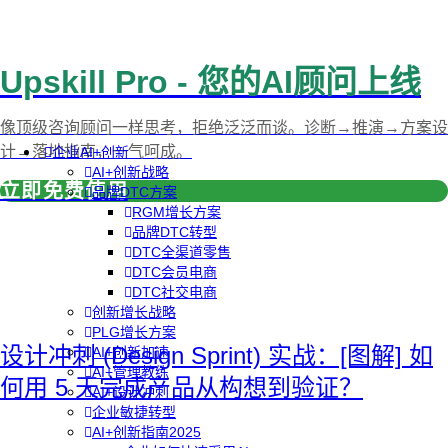
Upskill Pro - 您的AI顾问上线
像顶级咨询顾问一样思考，拒绝泛泛而谈。诊断→推演→方案设
计→落地指南，一气呵成。
企业AI+创新
AI+创新战略
立即免费使用
品牌DTC方案
RGM增长方案
品牌DTC转型
DTC全渠道零售
DTC会员电商
DTC社交电商
创新增长战略
PLG增长方案
设计冲刺 (Design Sprint) 实战：[图解] 如
AI+创新加速
AI+管理教练
何用 5 天完成产品从构想到验证？
AI+设计冲刺
企业敏捷转型
AI+创新指南2025