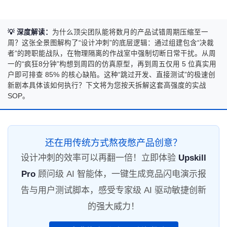
💡 深度解读：
为什么顶尖团队能将数月的产品试错周期压缩至一
周？这张全景图解构了“设计冲刺”的底层逻辑：通过组建包含“决裁
者”的跨职能战队，在物理隔离的作战室中强制切断日常干扰。从周
一的“疯狂8分钟”构想到周四的仿真原型，再到周五仅用 5 位真实用
户即可排查 85% 的核心缺陷。这种“跳过开发、直接测试”的极速创
新剧本具体该如何执行？下文将为您按天拆解这套高强度的实战
SOP。
还在用传统方式熬夜憋产品创意？
设计冲刺的效率可以再翻一倍！立即体验
Upskill
Pro
顾问级 AI 智能体，一键生成竞品闪电演示报
告与用户测试脚本，感受专家级 AI 驱动敏捷创新
的强大威力！