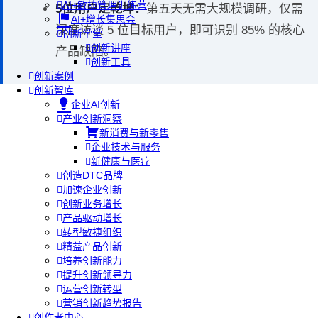
AI+敏捷管理训练营
5位用户定乾坤：
第五天无需大规模调研，仅需
AI+增长集思会
深度访谈 5 位目标用户，即可识别 85% 的核心
创新学堂
创新讲座
产品缺陷。
创新工具
创新案例
创新智库
企业AI创新
产业创新洞察
新消费与新零售
企业技术与服务
新健康与医疗
创造DTC品牌
加速企业创新
创新业务增长
产品驱动增长
转型敏捷组织
精益产品创新
培养创新能力
提升创新领导力
运营创新转型
营销创新趋势报告
创作者中心