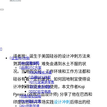
译者按：诞生于美国硅谷的设计冲刺方法来
企业AI+创新
AI+创新战略
到其他国家时，难免会遇到水土不服的状
品牌DTC方案
况。当地的文化、工作环境和工作方法都和
RGM增长方案
品牌DTC转型
硅谷有着一定的差异，如何因地制宜使得设
DTC全渠道零售
计冲刺得到更充分的使用，本文作者Koji
DTC会员电商
DTC社交电商
Pereira (谷歌产品设计师) 分享了他在巴西和
创新增长战略
PLG增长方案
印度这些新兴市场实践
设计冲刺
后得出的经
AI+创新加速