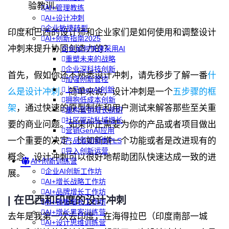
验教训。
AI+管理教练
AI+设计冲刺
企业敏捷转型
印度和巴西的设计师和企业家们是如何使用和调整设计
AI+创新指南2025
冲刺来提升协同创造力的？
企业如何快速采用AI
重塑未来的战略
企业深科技创新
首先，假如你还不熟悉设计冲刺，请先移步了解一番
什
加强创新管控
上马GenAI创新
么是设计冲刺
。简单来说，设计冲刺是一个
五步骤的框
拥抱低成本创新
架
，通过快速的原型制作和用户测试来解答那些至关重
重构营销增长组织
社区驱动私域增长
要的商业问题。如果你正需要为你的产品或者项目做出
营销GenAI应用
一个重要的决定，比如新增一个功能或者是改进现有的
产品驱动销售PLS
导入创新运营
概念，设计冲刺可以很好地帮助团队快速达成一致的进
AI+创新训练营
企业AI创新工作坊
展。
AI+增长战略工作坊
AI+品牌增长工作坊
| 在巴西和印度的设计冲刺
AI+销售增长工作坊
AI+增长黑客训练营
去年是我第一次去印度，在海得拉巴（印度南部一城
AI+设计思维训练营