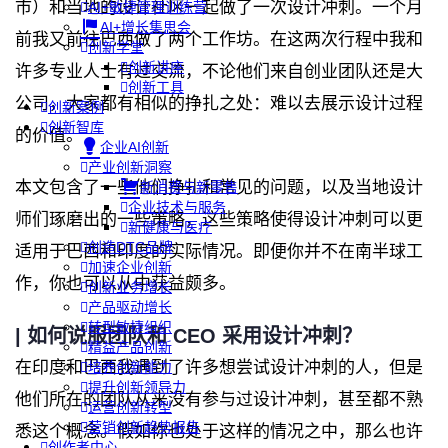
市）和当地的设计社区一起做了一次设计冲刺。一个月
AI+敏捷管理训练营
AI+增长集思会
前我又前往巴西做了两个工作坊。在这两次行程中我和
创新学堂
创新讲座
许多专业人士有过交流，不论他们来自创业团队还是大
创新工具
公司，大家都有相似的挣扎之处：难以去展示设计过程
创新案例
创新智库
的价值。
企业AI创新
产业创新洞察
本文包含了一些他们挣扎和常见的问题，以及当地设计
新消费与新零售
企业技术与服务
师们琢磨出的一些策略，这些策略使得设计冲刺可以更
新健康与医疗
创造DTC品牌
适用于巴西和印度的实际情况。即便你并不在南半球工
加速企业创新
作，你也可以从中获益颇多。
创新业务增长
产品驱动增长
转型敏捷组织
| 如何说服团队和 CEO 采用设计冲刺？
精益产品创新
在印度和巴西我遇到了许多想尝试设计冲刺的人，但是
培养创新能力
提升创新领导力
他们所在的团队从来没有参与过设计冲刺，甚至都不熟
运营创新转型
营销创新趋势报告
悉这个概念。假如你也处于这样的情况之中，那么也许
创作者中心