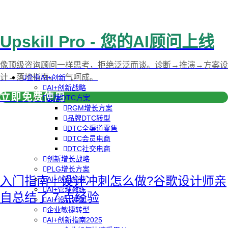
Upskill Pro - 您的AI顾问上线
像顶级咨询顾问一样思考，拒绝泛泛而谈。诊断→推演→方案设
计→落地指南，一气呵成。
企业AI+创新
AI+创新战略
立即免费使用
品牌DTC方案
RGM增长方案
品牌DTC转型
DTC全渠道零售
DTC会员电商
DTC社交电商
创新增长战略
PLG增长方案
入门指南｜设计冲刺怎么做?谷歌设计师亲
AI+创新加速
AI+管理教练
自总结了 7 点经验
AI+设计冲刺
企业敏捷转型
AI+创新指南2025