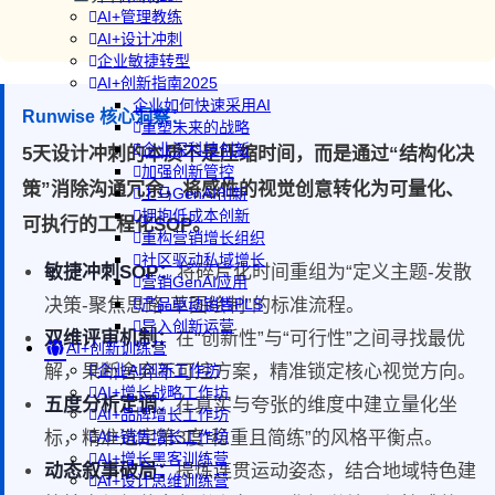
AI+管理教练
AI+设计冲刺
企业敏捷转型
AI+创新指南2025
企业如何快速采用AI
Runwise 核心洞察：
重塑未来的战略
企业深科技创新
5天设计冲刺的本质不是压缩时间，而是通过“结构化决
加强创新管控
策”消除沟通冗余，将感性的视觉创意转化为可量化、
上马GenAI创新
拥抱低成本创新
可执行的工程化SOP。
重构营销增长组织
社区驱动私域增长
敏捷冲刺SOP：
将碎片化时间重组为“定义主题-发散
营销GenAI应用
决策-聚焦思路-草图绘制”的标准流程。
产品驱动销售PLS
导入创新运营
双维评审机制：
在“创新性”与“可行性”之间寻找最优
AI+创新训练营
解，果断舍弃不可控方案，精准锁定核心视觉方向。
企业AI创新工作坊
AI+增长战略工作坊
五度分析定调：
在真实与夸张的维度中建立量化坐
AI+品牌增长工作坊
标，精准选定第3度“稳重且简练”的风格平衡点。
AI+销售增长工作坊
AI+增长黑客训练营
动态叙事破局：
提炼连贯运动姿态，结合地域特色建
AI+设计思维训练营