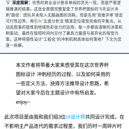
💡
深度图解：
优秀的商业设计绝非单纯的灵光一现，而是严密逻
辑推演的结果。这张全景图完整复盘了世界杯图标的“5天设计冲
刺”路径：团队并未陷入无脑画图的消耗，而是先用“双维评审”锁定
可行性边界，再引入“五度分析法”精准定位视觉风格的平衡点。从
动态叙事的提炼到地域色彩张力的运用，每一步都由清晰的决策机
制驱动，最终在极短时间内交付了兼具力量感与差异化的视觉方
案。这种将感性设计“工程化”的冲刺机制具体如何落地？下文为您
逐一拆解。
本文作者将带着大家来感受其在这次世界杯
图标设计 冲刺经历的过程、以及如何采用的
一些定义方法、抉择方法推导设计思路，希
望对大家今后在主题设计中有所启发。
enjoy~
此次项目是由我和我们组3位
UI设计师
共同设计完成，在
不影响主产品迭代的需求过程里，我们历时一周碎片时