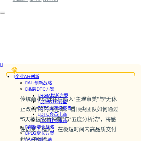
企业AI+创新
AI+创新战略
品牌DTC方案
RGM增长方案
传统商业设计往往陷入“主观审美”与“无休
品牌DTC转型
DTC全渠道零售
止改稿”的内耗泥潭。看顶尖团队如何通过
DTC会员电商
“5天敏捷设计冲刺”与“五度分析法”，将感
DTC社交电商
创新增长战略
性创意工程化，在极短时间内高品质交付
PLG增长方案
世界杯图标。
AI+创新加速