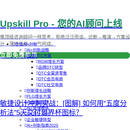
Upskill Pro - 您的AI顾问上线
像顶级咨询顾问一样思考，拒绝泛泛而谈。诊断→推演→方案设
计→落地指南，一气呵成。
企业AI+创新
AI+创新战略
立即免费使用
品牌DTC方案
RGM增长方案
品牌DTC转型
DTC全渠道零售
DTC会员电商
DTC社交电商
创新增长战略
PLG增长方案
敏捷设计冲刺实战：[图解] 如何用“五度分
AI+创新加速
AI+管理教练
析法”5天交付世界杯图标？
AI+设计冲刺
企业敏捷转型
AI+创新指南2025