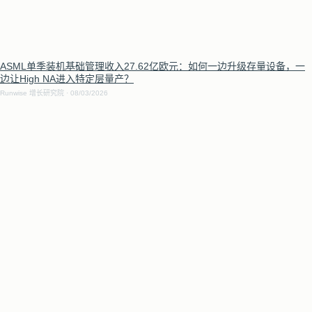
ASML单季装机基础管理收入27.62亿欧元：如何一边升级存量设备，一
边让High NA进入特定层量产？
Runwise 增长研究院
08/03/2026