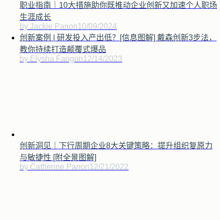
职业指南｜10大措施助你既推动企业创新又加速个人职场
生涯成长
by Jackie Pan
on
10/09/2024
创新案例 | 研发投入产出低？[信息图解] 戴森创新3步法，
教你持续打造颠覆式爆品
by Elysha Fang
on
12/14/2023
创新洞见｜下行周期企业8大关键策略：提升组织复原力
与敏捷性 [附全景图解]
by Catherine Pan
on
12/21/2022