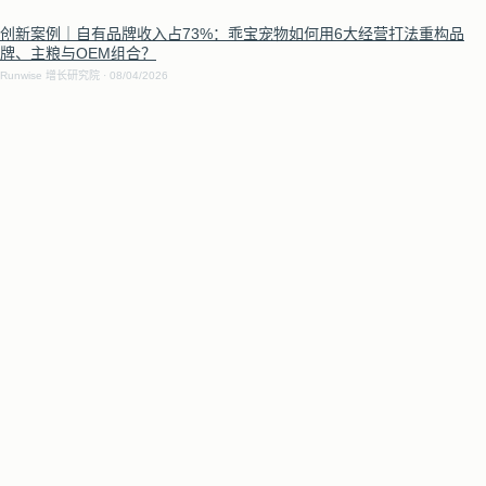
创新案例｜自有品牌收入占73%：乖宝宠物如何用6大经营打法重构品
牌、主粮与OEM组合？
Runwise 增长研究院
08/04/2026