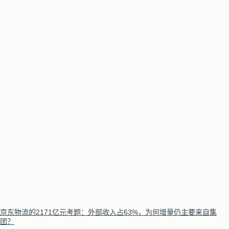
京东物流的2171亿元考题：外部收入占63%，为何增量仍主要来自集
团？