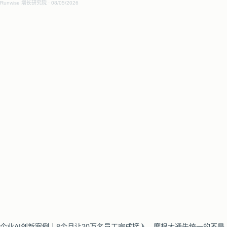
Runwise 增长研究院
08/05/2026
企业AI创新案例｜8个月让20万名员工完成接入，摩根大通先统一的不是