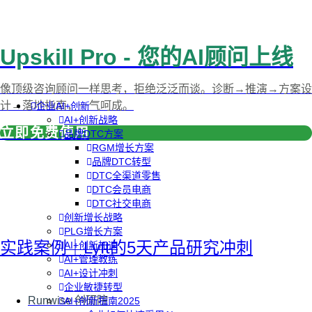
Upskill Pro - 您的AI顾问上线
像顶级咨询顾问一样思考，拒绝泛泛而谈。诊断→推演→方案设
计→落地指南，一气呵成。
企业AI+创新
AI+创新战略
立即免费使用
品牌DTC方案
RGM增长方案
品牌DTC转型
DTC全渠道零售
DTC会员电商
DTC社交电商
创新增长战略
PLG增长方案
实践案例｜Lyft的5天产品研究冲刺
AI+创新加速
AI+管理教练
AI+设计冲刺
企业敏捷转型
Runwise 创研院
AI+创新指南2025