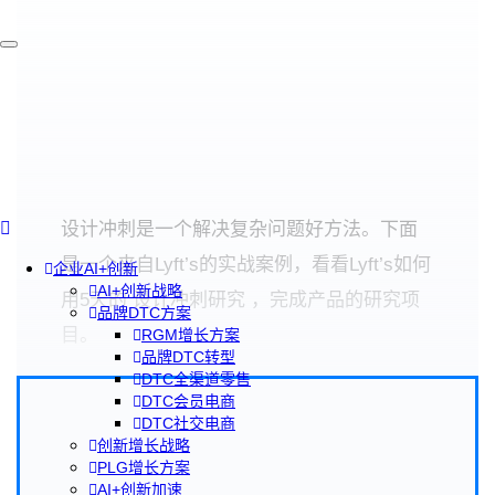
设计冲刺是一个解决复杂问题好方法。下面
是一个来自Lyft’s的实战案例，看看Lyft’s如何
企业AI+创新
AI+创新战略
用5天的 设计冲刺研究 ，完成产品的研究项
品牌DTC方案
目。
RGM增长方案
品牌DTC转型
DTC全渠道零售
DTC会员电商
DTC社交电商
创新增长战略
PLG增长方案
AI+创新加速