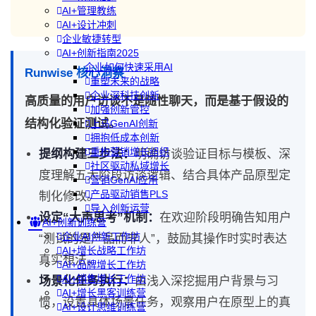
AI+管理教练
AI+设计冲刺
企业敏捷转型
AI+创新指南2025
企业如何快速采用AI
Runwise 核心洞察
重塑未来的战略
企业深科技创新
高质量的用户访谈不是随性聊天，而是基于假设的
加强创新管控
结构化验证测试。
上马GenAI创新
拥抱低成本创新
重构营销增长组织
提纲构建三步法：
明确访谈验证目标与模板、深
社区驱动私域增长
度理解五大阶段访谈逻辑、结合具体产品原型定
营销GenAI应用
产品驱动销售PLS
制化修改。
导入创新运营
设定“大声思考”机制：
在欢迎阶段明确告知用户
AI+创新训练营
企业AI创新工作坊
“测试的是产品而非人”，鼓励其操作时实时表达
AI+增长战略工作坊
真实想法。
AI+品牌增长工作坊
AI+销售增长工作坊
场景化任务执行：
由浅入深挖掘用户背景与习
AI+增长黑客训练营
惯，设置具体场景任务，观察用户在原型上的真
AI+设计思维训练营