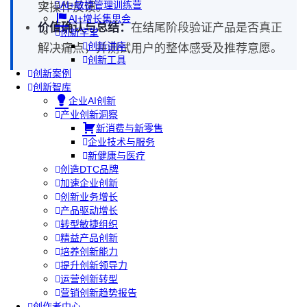
AI+敏捷管理训练营
实操作反馈。
AI+增长集思会
价值确认与总结：
在结尾阶段验证产品是否真正
创新学堂
创新讲座
解决痛点，并测试用户的整体感受及推荐意愿。
创新工具
创新案例
创新智库
企业AI创新
产业创新洞察
新消费与新零售
企业技术与服务
新健康与医疗
创造DTC品牌
加速企业创新
创新业务增长
产品驱动增长
转型敏捷组织
精益产品创新
培养创新能力
提升创新领导力
运营创新转型
营销创新趋势报告
创作者中心