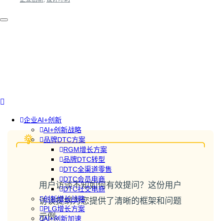
企业AI+创新
AI+创新战略
品牌DTC方案
RGM增长方案
品牌DTC转型
DTC全渠道零售
DTC会员电商
用户访谈不知如何有效提问？这份用户
DTC社交电商
创新增长战略
访谈提纲为您提供了清晰的框架和问题
PLG增长方案
示例。
AI+创新加速