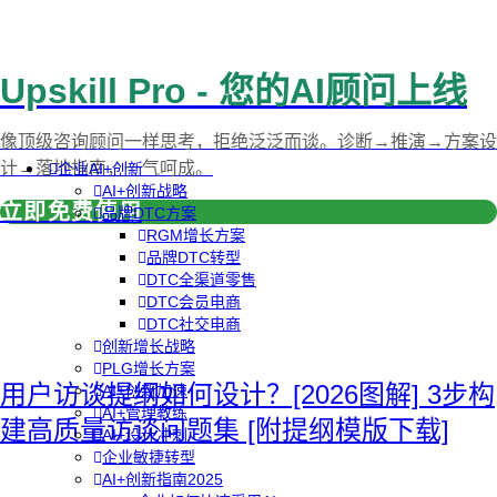
Upskill Pro - 您的AI顾问上线
像顶级咨询顾问一样思考，拒绝泛泛而谈。诊断→推演→方案设
计→落地指南，一气呵成。
企业AI+创新
AI+创新战略
立即免费使用
品牌DTC方案
RGM增长方案
品牌DTC转型
DTC全渠道零售
DTC会员电商
DTC社交电商
创新增长战略
PLG增长方案
用户访谈提纲如何设计？[2026图解] 3步构
AI+创新加速
AI+管理教练
建高质量访谈问题集 [附提纲模版下载]
AI+设计冲刺
企业敏捷转型
AI+创新指南2025