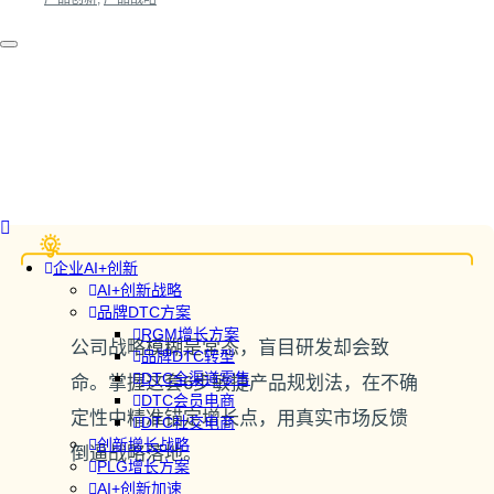
企业AI+创新
AI+创新战略
品牌DTC方案
RGM增长方案
公司战略模糊是常态，盲目研发却会致
品牌DTC转型
DTC全渠道零售
命。掌握这套6步敏捷产品规划法，在不确
DTC会员电商
定性中精准锚定增长点，用真实市场反馈
DTC社交电商
创新增长战略
倒逼战略落地。
PLG增长方案
AI+创新加速