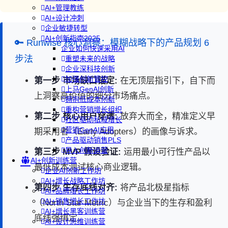
AI+管理教练
AI+设计冲刺
企业敏捷转型
AI+创新指南2025
🔑 Runwise 核心洞察：模糊战略下的产品规划 6
企业如何快速采用AI
步法
重塑未来的战略
企业深科技创新
加强创新管控
第一步 市场缺口锚定:
在无顶层指引下，自下而
上马GenAI创新
上洞察高价值的细分市场痛点。
拥抱低成本创新
重构营销增长组织
第二步 核心用户穿透:
放弃大而全，精准定义早
社区驱动私域增长
营销GenAI应用
期采用者（Early Adopters）的画像与诉求。
产品驱动销售PLS
导入创新运营
第三步 MVP 假设验证:
运用最小可行性产品以
AI+创新训练营
最低成本测试核心商业逻辑。
企业AI创新工作坊
AI+增长战略工作坊
第四步 生存底线对齐:
将产品北极星指标
AI+品牌增长工作坊
AI+销售增长工作坊
（North Star Metric）与企业当下的生存和盈利
AI+增长黑客训练营
底线强绑定。
AI+设计思维训练营