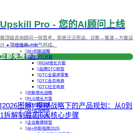
Upskill Pro - 您的AI顾问上线
像顶级咨询顾问一样思考，拒绝泛泛而谈。诊断→推演→方案设
计→落地指南，一气呵成。
企业AI+创新
AI+创新战略
立即免费使用
品牌DTC方案
RGM增长方案
品牌DTC转型
DTC全渠道零售
DTC会员电商
DTC社交电商
创新增长战略
PLG增长方案
[2026图解] 模糊战略下的产品规划：从0到
AI+创新加速
AI+管理教练
1拆解制胜的6大核心步骤
AI+设计冲刺
企业敏捷转型
AI+创新指南2025