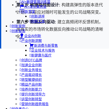
AI+敏捷管理训练营
第五步 敏捷路线图设计:
构建高弹性的版本迭代
AI+增长集思会
创新学堂
计划，从容应对随时可能发生的公司战略突变。
创新讲座
创新工具
第六步 数据反向驱动:
建立高频闭环反馈机制，
创新案例
用真实的市场转化数据反向推动公司战略的清晰
创新智库
企业AI创新
化。
产业创新洞察
新消费与新零售
企业技术与服务
新健康与医疗
创造DTC品牌
加速企业创新
创新业务增长
产品驱动增长
转型敏捷组织
精益产品创新
培养创新能力
提升创新领导力
运营创新转型
营销创新趋势报告
创作者中心