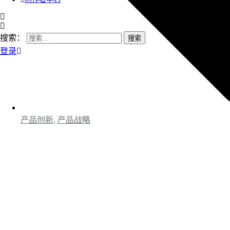
搜索：
登录
产品创新
,
产品战略