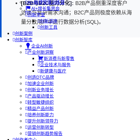
AI+敏捷管理训练营
[B2B与B2C能力分化]:
B2B产品侧重深度客户
AI+增长集思会
访谈与复杂需求沟通；B2C产品则极度依赖从海
创新学堂
创新讲座
量分散用户中进行数据分析(SQL)。
创新工具
创新案例
创新智库
企业AI创新
产业创新洞察
新消费与新零售
企业技术与服务
新健康与医疗
创造DTC品牌
加速企业创新
创新业务增长
产品驱动增长
转型敏捷组织
精益产品创新
培养创新能力
提升创新领导力
运营创新转型
营销创新趋势报告
创作者中心