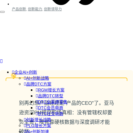
产品创新
,
创新能力
,
创新领导力
企业AI+创新
AI+创新战略
品牌DTC方案
RGM增长方案
品牌DTC转型
DTC全渠道零售
别再幻想产品经理是“产品的CEO”了。亚马
DTC会员电商
逊资深PM揭穿职场真相：没有管辖权却要
DTC社交电商
创新增长战略
负全责，唯有靠硬核数据与深度调研才能
PLG增长方案
破局。
AI+创新加速