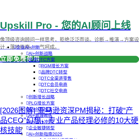
Upskill Pro - 您的AI顾问上线
像顶级咨询顾问一样思考，拒绝泛泛而谈。诊断→推演→方案设
计→落地指南，一气呵成。
企业AI+创新
AI+创新战略
立即免费使用
品牌DTC方案
RGM增长方案
品牌DTC转型
DTC全渠道零售
DTC会员电商
DTC社交电商
创新增长战略
PLG增长方案
[2026图解] 亚马逊资深PM揭秘：打破“产
AI+创新加速
AI+管理教练
品CEO”幻想，专业产品经理必修的10大硬
AI+设计冲刺
企业敏捷转型
核技能
AI+创新指南2025