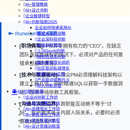
AI+管理教练
AI+设计冲刺
企业敏捷转型
AI+创新指南2025
企业如何快速采用AI
🔑 Runwise 核心洞察
重塑未来的战略
企业深科技创新
加强创新管控
[职场真相]:
PM并非拥有权力的“CEO”，在缺乏
上马GenAI创新
团队直接管辖权的情况下，必须对产品的任何差
拥抱低成本创新
重构营销增长组织
错承担最终责任。
社区驱动私域增长
营销GenAI应用
[技术与数据驱动]:
顶尖PM必须理解科技架构以
产品驱动销售PLS
建立工程互信，同时精通SQL以获取一手数据洞
导入创新运营
AI+创新训练营
见，而非单纯依赖工具框架。
企业AI创新工作坊
AI+增长战略工作坊
[沟通与决策边界]:
跨职能互动绝不等于“讨
AI+品牌增长工作坊
好”，客户需求高于内部人际关系，必要时必须
AI+销售增长工作坊
AI+增长黑客训练营
勇敢对团队说“不”。
AI+设计思维训练营