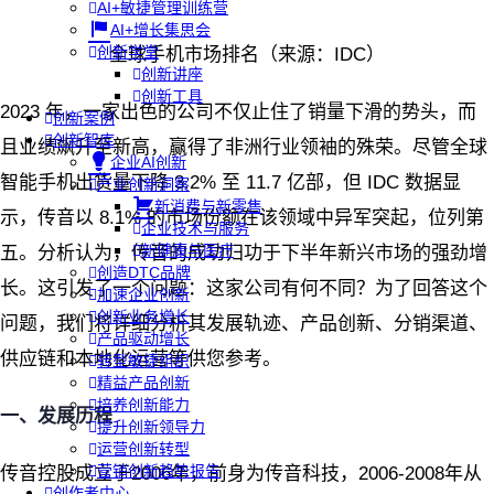
AI+敏捷管理训练营
AI+增长集思会
创新学堂
全球手机市场排名（来源：IDC）
创新讲座
创新工具
2023 年，一家出色的公司不仅止住了销量下滑的势头，而
创新案例
创新智库
且业绩飙升至新高，赢得了非洲行业领袖的殊荣。尽管全球
企业AI创新
智能手机出货量下降 3.2% 至 11.7 亿部，但 IDC 数据显
产业创新洞察
新消费与新零售
示，传音以 8.1% 的市场份额在该领域中异军突起，位列第
企业技术与服务
新健康与医疗
五。分析认为，传音的成功归功于下半年新兴市场的强劲增
创造DTC品牌
长。这引发了一个问题：这家公司有何不同？为了回答这个
加速企业创新
创新业务增长
问题，我们将详细分析其发展轨迹、产品创新、分销渠道、
产品驱动增长
供应链和本地化运营等供您参考。
转型敏捷组织
精益产品创新
培养创新能力
一、发展历程
提升创新领导力
运营创新转型
营销创新趋势报告
传音控股成立于2006年，前身为传音科技，2006-2008年从
创作者中心