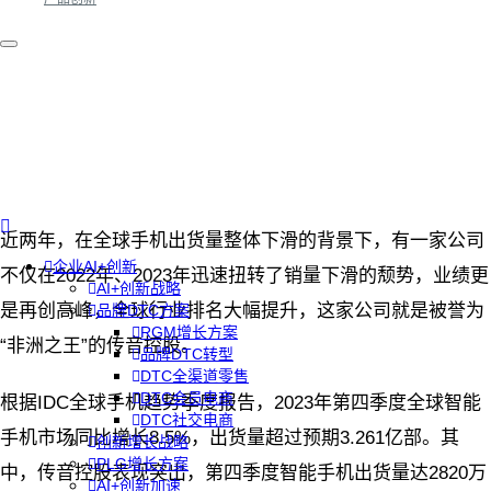
近两年，在全球手机出货量整体下滑的背景下，有一家公司
企业AI+创新
不仅在2022年、2023年迅速扭转了销量下滑的颓势，业绩更
AI+创新战略
是再创高峰，全球行业排名大幅提升，这家公司就是被誉为
品牌DTC方案
RGM增长方案
“非洲之王”的传音控股。
品牌DTC转型
DTC全渠道零售
DTC会员电商
根据IDC全球手机趋势季度报告，2023年第四季度全球智能
DTC社交电商
手机市场同比增长8.5%，出货量超过预期3.261亿部。其
创新增长战略
PLG增长方案
中，传音控股表现突出，第四季度智能手机出货量达2820万
AI+创新加速