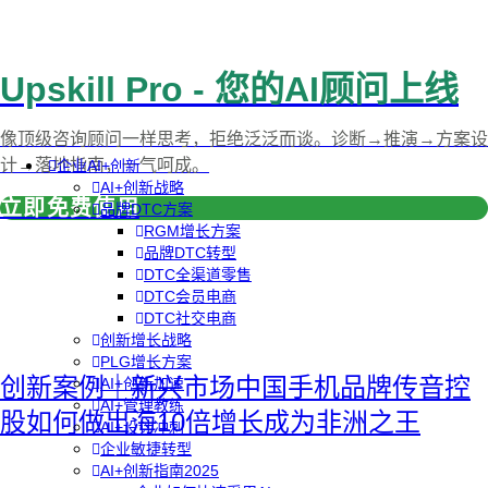
Upskill Pro - 您的AI顾问上线
像顶级咨询顾问一样思考，拒绝泛泛而谈。诊断→推演→方案设
计→落地指南，一气呵成。
企业AI+创新
AI+创新战略
立即免费使用
品牌DTC方案
RGM增长方案
品牌DTC转型
DTC全渠道零售
DTC会员电商
DTC社交电商
创新增长战略
PLG增长方案
创新案例｜新兴市场中国手机品牌传音控
AI+创新加速
AI+管理教练
股如何做出海10倍增长成为非洲之王
AI+设计冲刺
企业敏捷转型
AI+创新指南2025