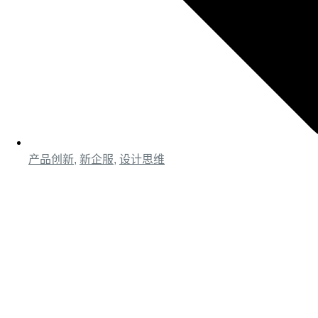
产品创新
,
新企服
,
设计思维