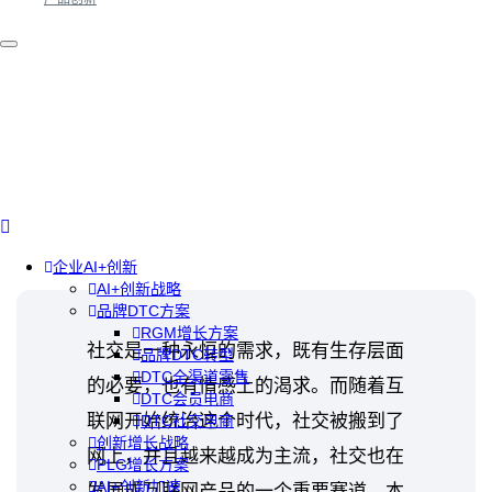
企业AI+创新
AI+创新战略
品牌DTC方案
RGM增长方案
社交是一种永恒的需求，既有生存层面
品牌DTC转型
DTC全渠道零售
的必要，也有情感上的渴求。而随着互
DTC会员电商
联网开始统治这个时代，社交被搬到了
DTC社交电商
创新增长战略
网上，并且越来越成为主流，社交也在
PLG增长方案
AI+创新加速
发展成互联网产品的一个重要赛道。本