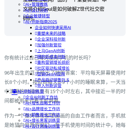
AI+管理教练
文将介绍Soul是如何破解Z世代社交密
AI+设计冲刺
企业敏捷转型
码的。
AI+创新指南2025
企业如何快速采用AI
重塑未来的战略
企业深科技创新
加强创新管控
上马GenAI创新
拥抱低成本创新
你有统计过自己每天使用手机的时长吗？
重构营销增长组织
社区驱动私域增长
96年出生的豆子给出了她的答案：平均每天屏幕使用时
营销GenAI应用
产品驱动销售PLS
长8个小时。按照她每天8-9个小时的睡眠来算，一天当
导入创新运营
中清醒的时间总共有15个小时左右，其中接近一半的时
AI+创新训练营
企业AI创新工作坊
间都被用来对着手机屏幕。
AI+增长战略工作坊
AI+品牌增长工作坊
AI+销售增长工作坊
作为一个整天憋在家里画画的自由工作者而言，手机就
AI+增长黑客训练营
是她望向世界的窗口。在手机使用时间的统计中，她每
AI+设计思维训练营