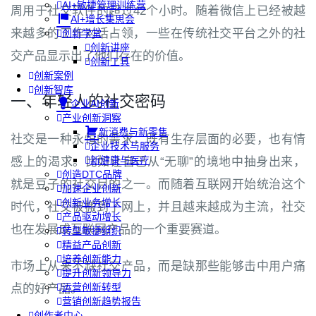
AI+敏捷管理训练营
周用于社交软件的超过42个小时。随着微信上已经被越
AI+增长集思会
来越多的工作对话占领，一些在传统社交平台之外的社
创新学堂
创新讲座
交产品显示出了他们存在的价值。
创新工具
创新案例
创新智库
一、年轻人的社交密码
企业AI创新
产业创新洞察
新消费与新零售
社交是一种永恒的需求，既有生存层面的必要，也有情
企业技术与服务
新健康与医疗
感上的渴求。比如让自己从“无聊”的境地中抽身出来，
创造DTC品牌
就是豆子的社交目的之一。而随着互联网开始统治这个
加速企业创新
创新业务增长
时代，社交被搬到了网上，并且越来越成为主流，社交
产品驱动增长
也在发展成互联网产品的一个重要赛道。
转型敏捷组织
精益产品创新
培养创新能力
市场上从来不缺社交产品，而是缺那些能够击中用户痛
提升创新领导力
运营创新转型
点的好产品。
营销创新趋势报告
创作者中心