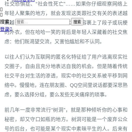
社交恐惧症、“社会性死亡”……如果你仔细观察网络上
年轻人聚集的地方，就会发现这类跟社交有关的表述越
搜索：
来越普遍。虽然大多数时候这些内容裹上了段子或玩梗
登录
的外衣，但在哈哈一笑的背后是年轻人深藏着的社交焦
虑：他们既渴望交流，又害怕尴尬和不认同。
以往人们认为互联网的匿名化特征给了用户逃离现实社
交圈子，自由且充分地表达自我的机会。但是随着传统
社交平台对生活的渗透，现实中的社交关系被平移到网
络中。慢慢地，连在朋友圈、QQ空间里说话都要深思熟
虑，要么选择分组，要么发些无关痛痒的琐事。
前几年一度非常流行“树洞”，就是那种倾听你的心事和
秘密，却又守口如瓶的地方。树洞可能是一个废弃公众
号的后台，也可能是某个现实中素昧平生的人。后来有