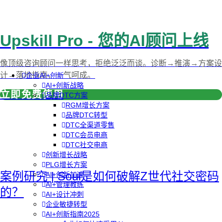
Upskill Pro - 您的AI顾问上线
像顶级咨询顾问一样思考，拒绝泛泛而谈。诊断→推演→方案设
计→落地指南，一气呵成。
企业AI+创新
AI+创新战略
立即免费使用
品牌DTC方案
RGM增长方案
品牌DTC转型
DTC全渠道零售
DTC会员电商
DTC社交电商
创新增长战略
PLG增长方案
案例研究 | Soul是如何破解Z世代社交密码
AI+创新加速
AI+管理教练
的？
AI+设计冲刺
企业敏捷转型
AI+创新指南2025