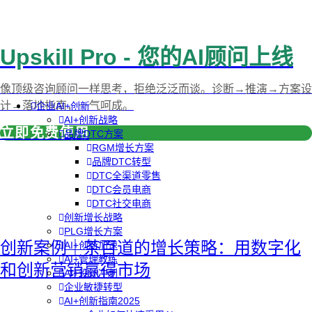
Upskill Pro - 您的AI顾问上线
像顶级咨询顾问一样思考，拒绝泛泛而谈。诊断→推演→方案设
计→落地指南，一气呵成。
企业AI+创新
AI+创新战略
立即免费使用
品牌DTC方案
RGM增长方案
品牌DTC转型
DTC全渠道零售
DTC会员电商
DTC社交电商
创新增长战略
PLG增长方案
创新案例｜茶百道的增长策略：用数字化
AI+创新加速
AI+管理教练
和创新营销赢得市场
AI+设计冲刺
企业敏捷转型
AI+创新指南2025