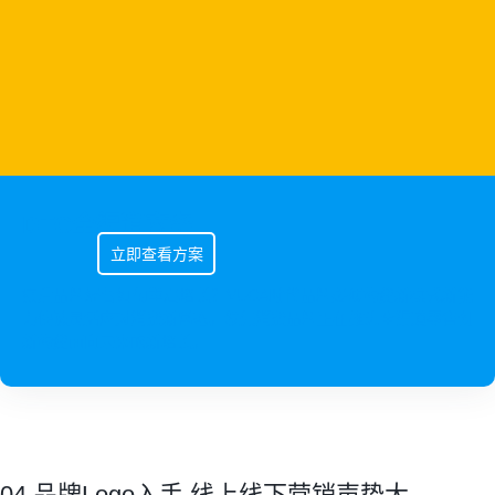
DTC全渠道商务
立即查看方案
疫后品牌经营如何重启增长？VUCA时代品牌必须构建新模式新能
力快速灵活应对消费新常态。领先消费品牌正在推进全渠道零售创
新构建面向未来的新增长。
04 品牌Logo入手 线上线下营销声势大