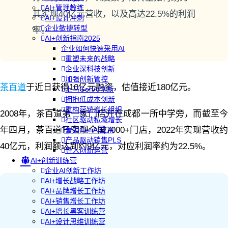
AI+管理教练
其实现40亿元营收，以及高达22.5%的利润
AI+设计冲刺
企业敏捷转型
率。
AI+创新指南2025
企业如何快速采用AI
重塑未来的战略
企业深科技创新
加强创新管控
茶百道
于近日获得10亿元融资，估值接近180亿元。
上马GenAI创新
拥抱低成本创新
重构营销增长组织
2008年，茶百道第一家门店开在成都一所中学旁，而截至今
社区驱动私域增长
年四月，茶百道已实现全国7000+门店，2022年实现营收约
营销GenAI应用
产品驱动销售PLS
40亿元，利润额达到约9亿元，对应利润率约为22.5%。
导入创新运营
AI+创新训练营
企业AI创新工作坊
AI+增长战略工作坊
AI+品牌增长工作坊
AI+销售增长工作坊
AI+增长黑客训练营
AI+设计思维训练营