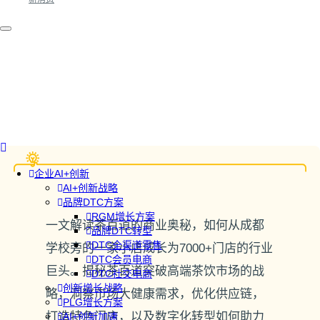
企业AI+创新
AI+创新战略
品牌DTC方案
RGM增长方案
一文解读茶百道的商业奥秘，如何从成都
品牌DTC转型
DTC全渠道零售
学校旁的一家小店成长为7000+门店的行业
DTC会员电商
巨头。揭秘茶百道突破高端茶饮市场的战
DTC社交电商
创新增长战略
略，洞察市场大健康需求，优化供应链，
PLG增长方案
打造特色门店，以及数字化转型如何助力
AI+创新加速