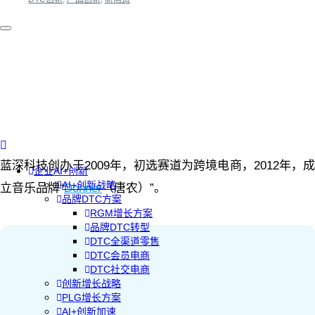
蓝深科技创办于2009年，初选赛道为跨境电商，2012年，成
企业AI+创新
AI+创新战略
立音乐品牌“
Donner
（唐农）”。
品牌DTC方案
RGM增长方案
品牌DTC转型
DTC全渠道零售
DTC会员电商
DTC社交电商
创新增长战略
PLG增长方案
AI+创新加速