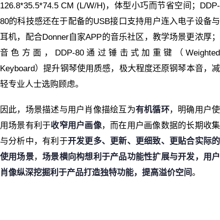
126.8*35.5*74.5 CM (L/W/H)，体型小巧而节省空间；DDP-
80的科技感还在于配备的USB接口支持用户连入电子设备与
耳机，配合Donner自家APP的音乐社区，教学场景更浓厚；
音色方面，DDP-80通过锤击式加重键（Weighted
Keyboard）提升钢琴使用质感，极大程度还原钢琴本音，减
轻专业人士选购顾虑。
因此，场景描述与用户肖像描绘互为
有机循环
，明确用户
用场景有利于
收窄用户画像
，而在用户画像数据的长期收
与分析中，有利于
开发更多、更新、更细致、更贴合实际
使用场景
，
场景横向构想利于产品功能性扩展与开发，用
肖像纵深挖掘利于产品打造独特功能，提高溢价空间
。