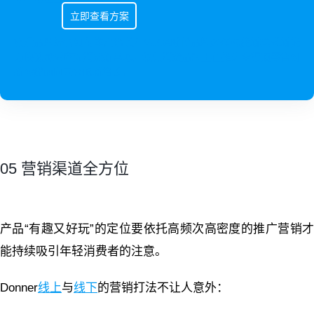
立即查看方案
疫后品牌经营如何重启增长？VUCA时代品牌必须构建新模式新能
力快速灵活应对消费新常态。领先消费品牌正在推进全渠道零售创
新构建面向未来的新增长。
05 营销渠道全方位
产品“有趣又好玩”的定位要依托高频次高密度的推广营销才
能持续吸引年轻消费者的注意。
Donner
线上
与
线下
的营销打法不让人意外：