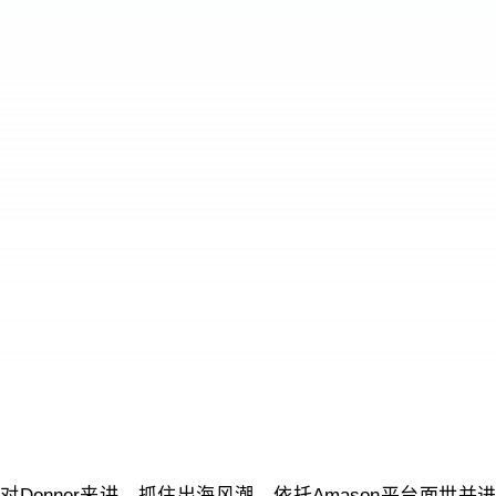
对Donner来讲，抓住出海风潮、依托Amason平台面世并进