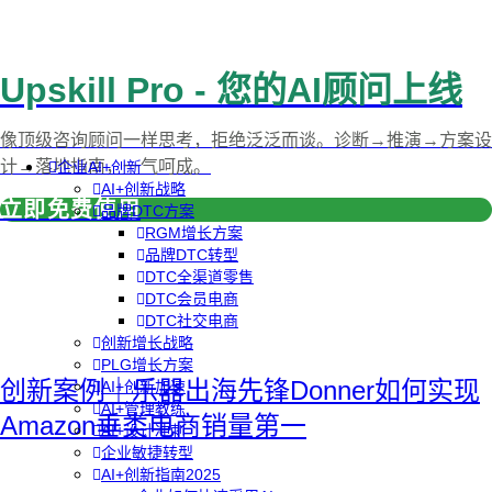
Upskill Pro - 您的AI顾问上线
像顶级咨询顾问一样思考，拒绝泛泛而谈。诊断→推演→方案设
计→落地指南，一气呵成。
企业AI+创新
AI+创新战略
立即免费使用
品牌DTC方案
RGM增长方案
品牌DTC转型
DTC全渠道零售
DTC会员电商
DTC社交电商
创新增长战略
PLG增长方案
创新案例｜乐器出海先锋Donner如何实现
AI+创新加速
AI+管理教练
Amazon垂类电商销量第一
AI+设计冲刺
企业敏捷转型
AI+创新指南2025