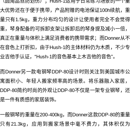
（圆角品丝防划伤）；Hush-1适用于日常练习场景的一个重
大优势还在于便于携带，产品附赠的电池保证100h续航，重
量只有1.5kg，重力分布均匀的设计让使用者完全不会觉得
重，琴身配备的可拆卸支架让拆卸后的琴身提及减小一倍，
真正在重量与体积上满足消费者的携带需求；而Donner从不
在音色上打折扣，由于Hush-1的主体材料仍为木质，不少专
业吉他手认证，“Hush-1的音色基本上木吉他的音色”。
而Donner另一款电钢琴DDP-80设计时则关注到美国城市公
寓面积小、年轻人搬家频率高的场景。将乐器融入家居，
DDP-80简约时尚的外观让DDP-80不仅是一架专业钢琴，还
是一件有质感的家居装饰。
一般钢琴的重量在200-400kg，而Donner这款DDP-80的重量
只有21.3kg，应用到搬家场景中毫不费力，其体积仅为