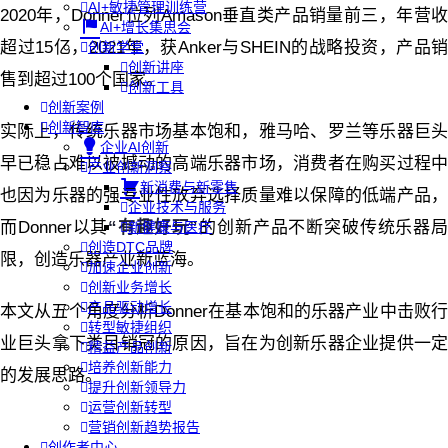
AI+敏捷管理训练营
2020年，Donner位列Amason垂直类产品销量前三，年营收
AI+增长集思会
超过15亿，2021年，获Anker与SHEIN的战略投资，产品销
创新学堂
创新讲座
售到超过100个国家。
创新工具
创新案例
创新智库
实际上，传统乐器市场基本饱和，雅马哈、罗兰等乐器巨头
企业AI创新
早已稳占难以被撼动的高端乐器市场，消费者在购买过程中
产业创新洞察
新消费与新零售
也因为乐器的强专业性放弃选择质量难以保障的低端产品，
企业技术与服务
而Donner以其
“有趣好玩”
的创新产品不断突破传统乐器
新健康与医疗
创造DTC品牌
限，创造乐器产业新蓝海。
加速企业创新
创新业务增长
产品驱动增长
本文从五个角度分析Donner在基本饱和的乐器产业中击败行
转型敏捷组织
业巨头拿下类目销冠的原因，旨在为创新乐器企业提供一定
精益产品创新
培养创新能力
的发展思路。
提升创新领导力
运营创新转型
营销创新趋势报告
创作者中心