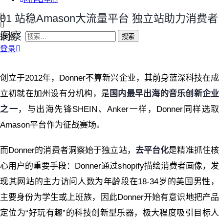
01 站稳Amason大流量平台 独立站助力消费者
洞察
搜索：
登录
创立于2012年，Donner不算新兴企业，其前身蓝深科技在成
立初就在加州设有分机构，是
国内最早出海的音乐创新企
之一
，与出海先锋SHEIN、Anker一样，Donner同样选取
Amason平台作为征战赛场。
而Donner的消费者洞察始于独立站，
去平台化
是精准抓住
心用户的重要手段：Donner通过shopify描绘消费者画像，发
现其网站的主力访问人数为年龄段在18-34岁的美国男性，
主要身份为学生或上班族，因此Donner开始有意识地把产品
定位为“好玩有趣”的科技创新型乐器，极大程度吸引目标人