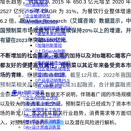
增长趋势，销售额从 2015 年 650.3 亿元增至 2020 年
AI+管理教练
AI+设计冲刺
2527 亿元，5 年 CAGR 为 31%，为餐饮行业整体增速
企业敏捷转型
6.2 倍。
据iMedia Research（艾媒咨询）数据显示，
AI+创新指南2025
企业如何快速采用AI
国预制菜市场规模预计将继续保持20%以上的增速，并
重塑未来的战略
企业深科技创新
有望在2023年突破5100亿元
。
加强创新管控
上马GenAI创新
不断增加的社会需求，政策的加持以及对B端和C端客户
拥抱低成本创新
重构营销增长组织
都友好的便捷高效属性，预制菜以其近年来备受资本市
社区驱动私域增长
场的青睐
。根据企查查数据，截至12月底，2022年我
营销GenAI应用
产品驱动销售PLS
预制菜相关品牌产品累计完成31起融资，合计披露融资
导入创新运营
AI+创新训练营
金额超7亿元。
这些数据无不说明，伴随着广阔的市场规
企业AI创新工作坊
以及较大的渗透率上升空间，预制菜行业已经成为了资本市
AI+增长战略工作坊
AI+品牌增长工作坊
场的新宠儿。本文将从相关行业趋势，消费需求等方面切
AI+销售增长工作坊
AI+增长黑客训练营
入，对预制菜行业的
火热现象
以及潜在风险进行解析。
AI+设计思维训练营