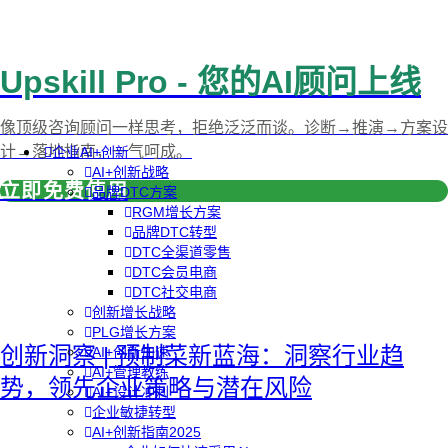
Upskill Pro - 您的AI顾问上线
像顶级咨询顾问一样思考，拒绝泛泛而谈。诊断→推演→方案设
计→落地指南，一气呵成。
企业AI+创新
AI+创新战略
立即免费使用
品牌DTC方案
RGM增长方案
品牌DTC转型
DTC全渠道零售
DTC会员电商
DTC社交电商
创新增长战略
PLG增长方案
创新洞察 | 预制菜新蓝海：洞察行业趋
AI+创新加速
AI+管理教练
势，领先企业策略与潜在风险
AI+设计冲刺
企业敏捷转型
AI+创新指南2025