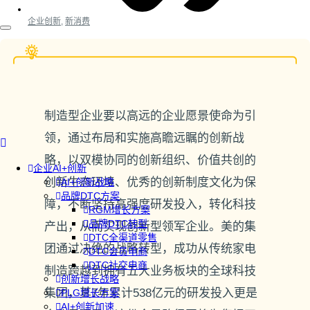
企业创新
,
新消费
制造型企业要以高远的企业愿景使命为引
领，通过布局和实施高瞻远瞩的创新战
略，以双模协同的创新组织、价值共创的
企业AI+创新
创新生态环境、优秀的创新制度文化为保
AI+创新战略
品牌DTC方案
障，不断坚持高强度研发投入，转化科技
RGM增长方案
品牌DTC转型
产出，从而实现创新型领军企业。美的集
DTC全渠道零售
团通过决绝的战略转型，成功从传统家电
DTC会员电商
DTC社交电商
制造跨越到拥有五大业务板块的全球科技
创新增长战略
集团，其7年累计538亿元的研发投入更是
PLG增长方案
AI+创新加速