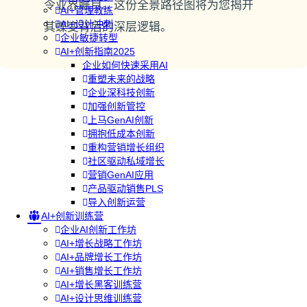
令业界瞩目。这份全景路径图将为您揭开
AI+管理教练
AI+设计冲刺
其蝶变背后的深层逻辑。
企业敏捷转型
AI+创新指南2025
企业如何快速采用AI
重塑未来的战略
企业深科技创新
加强创新管控
上马GenAI创新
拥抱低成本创新
重构营销增长组织
社区驱动私域增长
营销GenAI应用
产品驱动销售PLS
导入创新运营
AI+创新训练营
企业AI创新工作坊
AI+增长战略工作坊
AI+品牌增长工作坊
AI+销售增长工作坊
AI+增长黑客训练营
AI+设计思维训练营