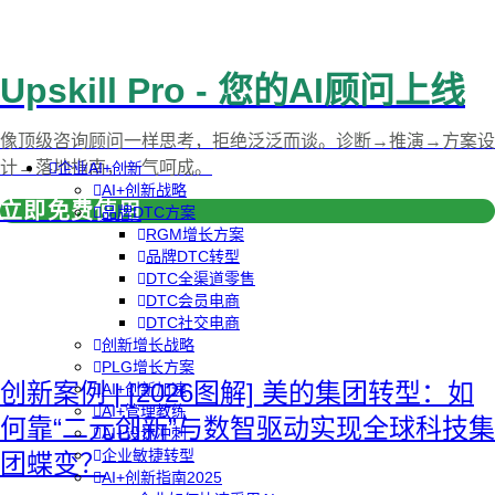
Upskill Pro - 您的AI顾问上线
像顶级咨询顾问一样思考，拒绝泛泛而谈。诊断→推演→方案设
计→落地指南，一气呵成。
企业AI+创新
AI+创新战略
立即免费使用
品牌DTC方案
RGM增长方案
品牌DTC转型
DTC全渠道零售
DTC会员电商
DTC社交电商
创新增长战略
PLG增长方案
创新案例 | [2026图解] 美的集团转型：如
AI+创新加速
AI+管理教练
何靠“二元创新”与数智驱动实现全球科技集
AI+设计冲刺
企业敏捷转型
团蝶变？
AI+创新指南2025