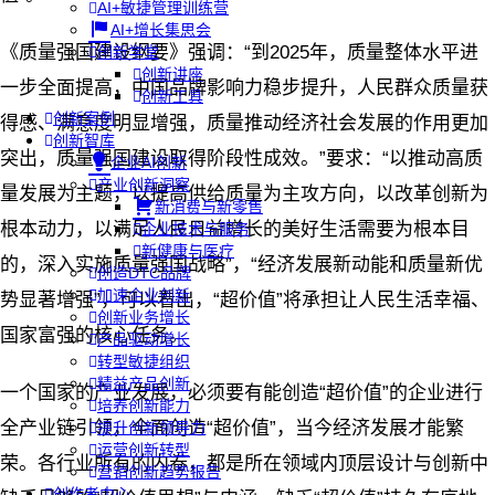
AI+敏捷管理训练营
AI+增长集思会
《质量强国建设纲要》强调：“到2025年，质量整体水平进
创新学堂
创新讲座
一步全面提高，中国品牌影响力稳步提升，人民群众质量获
创新工具
创新案例
得感、满意度明显增强，质量推动经济社会发展的作用更加
创新智库
突出，质量强国建设取得阶段性成效。”要求：“以推动高质
企业AI创新
产业创新洞察
量发展为主题，以提高供给质量为主攻方向，以改革创新为
新消费与新零售
根本动力，以满足人民日益增长的美好生活需要为根本目
企业技术与服务
新健康与医疗
的，深入实施质量强国战略”，“经济发展新动能和质量新优
创造DTC品牌
加速企业创新
势显著增强”，可以看出，“超价值”将承担让人民生活幸福、
创新业务增长
国家富强的核心任务。
产品驱动增长
转型敏捷组织
精益产品创新
一个国家的产业发展，必须要有能创造“超价值”的企业进行
培养创新能力
全产业链引领，全面创造“超价值”，当今经济发展才能繁
提升创新领导力
运营创新转型
荣。各行业所有的内卷，都是所在领域内顶层设计与创新中
营销创新趋势报告
创作者中心