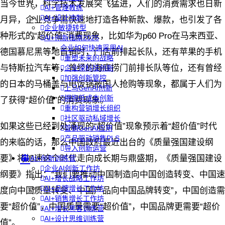
当今世界，科学技术发展突飞猛进，人们的消费需求也日新
AI+管理教练
AI+设计冲刺
月异，企业竞争需快速地打造各种新款、爆款，也引发了各
企业敏捷转型
种形式的“超价值”消费现象，比如华为p60 Pro在马来西亚、
AI+创新指南2025
企业如何快速采用AI
德国慕尼黑等地首销时，门店前排起长队，还有苹果的手机
重塑未来的战略
与特斯拉汽车等，曾经的海底捞门前排长队等位，还有曾经
企业深科技创新
加强创新管控
的日本的马桶盖与电饭锅被国人抢购等现象，都属于人们为
上马GenAI创新
拥抱低成本创新
了获得“超价值”的消费现象。
重构营销增长组织
社区驱动私域增长
如果这些已经到处涌现的“超价值”现象预示着“超价值”时代
营销GenAI应用
产品驱动销售PLS
的来临的话，那么中国政府最近出台的《质量强国建设纲
导入创新运营
要》将加速这个时代走向成长期与鼎盛期，《质量强国建设
AI+创新训练营
企业AI创新工作坊
纲要》指出：“我们要推动中国制造向中国创造转变、中国速
AI+增长战略工作坊
AI+品牌增长工作坊
度向中国质量转变、中国产品向中国品牌转变”，中国创造需
AI+销售增长工作坊
要“超价值”，中国质量需要“超价值”，中国品牌更需要“超价
AI+增长黑客训练营
AI+设计思维训练营
值”。