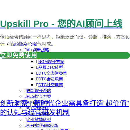
Upskill Pro - 您的AI顾问上线
像顶级咨询顾问一样思考，拒绝泛泛而谈。诊断→推演→方案设
计→落地指南，一气呵成。
企业AI+创新
AI+创新战略
立即免费使用
品牌DTC方案
RGM增长方案
品牌DTC转型
DTC全渠道零售
DTC会员电商
DTC社交电商
创新增长战略
PLG增长方案
创新洞察 | 新时代企业需具备打造“超价值”
AI+创新加速
AI+管理教练
的认知与经营研发机制
AI+设计冲刺
企业敏捷转型
AI+创新指南2025