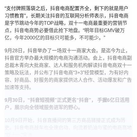
“支付牌照落袋之后，抖音电商配置齐全，剩下的就是用户
习惯教育”，长期关注抖音的互联网分析师表示，抖音电商
是字节跳动今年的TOP战略，双十一电商最重要的营销节
点，抖音电商势必要借此抢下地盘。“明年目标GMV破万
亿，今年2000亿的目标只可能多，不可能少。”
9月28日，抖音举办了一场双十一商家大会。是迄今为止，
抖音官方举办最大规模的电商沟通活动。会上，抖音电商副
总裁木青向大批商家、达人和服务机构解读抖音电商双十一
策略及玩法，并公布了抖音电商“3+3”经营模型，为有好内
容、好商品、好服务的商家提供达人合作、活动爆发和广告
加速等支持。
9月30日，“抖音短视频”正式更名“抖音”， 手握6亿日活用
户，展示向全领域服务进军的野心。
10月9日开始，抖音直播间的第三方商品链接正式成为历
史。抖音电商战车也全速启动，向流着奶油与蜜的电商高地
“双十一”突进。