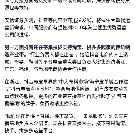
牌号对接方面的支持和一对一或专属培训，提供品牌扶持资
源包等扶持。
安信证券预测，抖音等内容电商迅猛发展，将催生大量代运
营新需求。中间服务商有望复刻2010年淘宝催生优秀运营
公司的逻辑。
另一方面抖音还在密集拉拢支持淘宝、拼多多起家的传统制
造产业带。
“行业负责人都在出差”，接近抖音电商的人士透
露，母婴、鞋服等平台电商重点类目负责人密集造访浙江、
广东、福建，与当地电商协会合作招商。
在浙江，抖音与皮草界的“中大布料市场”海宁皮革城合作建
立“抖音电商直播基地”，整合当地供应链，销售皮衣皮草等
重点秋冬服装。更多的产业带直播基地自发挂起了“抖音直
播基地”的牌子，免费邀请主播入驻。
“我们现在是楼上直播，楼下拿货，一条龙服务”，汕头某直
播基地负责人介绍道，现在抖音直播为主，接下来是淘宝、
快手、拼多多这些平台。