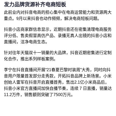
发力品牌货源补齐电商短板
此前业内对抖音电商的担心集中在电商运营能力和货源两大
重点。9月以来抖音也动作频频，解决电商短板问题。
抖音小店商家群信息显示，近期抖音还在密集清理电商服务
评分低、售卖假冒高仿产品、录播无真人出镜的抖音小店和
直播间，洁净电商生态。
针对往年天猫双十一销量的大品牌，抖音近期密集进行定制
化合作，推出系列样板案例。
李宁在抖音直播间开展“21春夏巴黎时装周”大秀，同时向抖
音用户限量首发部分走秀款，开拓抖音品牌上新场景。小米
创始人雷军在抖音开启直播首秀，售出2.1亿小米商品后，
抖音小米官方直播间加快自播节奏，连续 7 日直播，销量达
11.2万件，销售额则突破了7500万元。