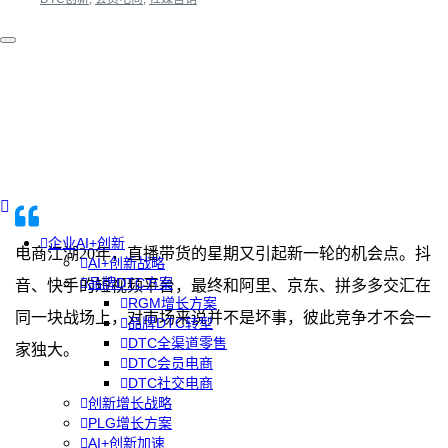
企业AI+创新
电商江湖
20
年，直播带货的星期又引起新一轮的机会点。抖
AI+创新战略
品牌DTC方案
音、快手的短视频平台，最终和阿里、京东、拼多多交汇在
RGM增长方案
同一块战场上，对市场来说并不是坏事，彼此竞争才不会一
品牌DTC转型
DTC全渠道零售
家独大。
DTC会员电商
DTC社交电商
创新增长战略
PLG增长方案
AI+创新加速