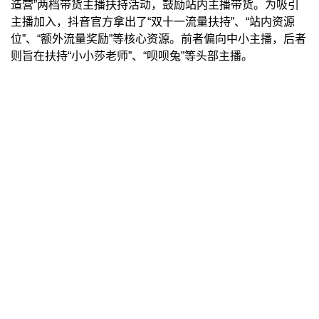
造营”两档带货主播扶持活动，鼓励站内主播带货。为吸引
主播加入，抖音官方拿出了“双十一流量扶持”、“站内资源
位”、“额外流量奖励”等核心资源。前者偏向中小主播，后者
则旨在扶持“小小莎老师”、“呗呗兔”等头部主播。