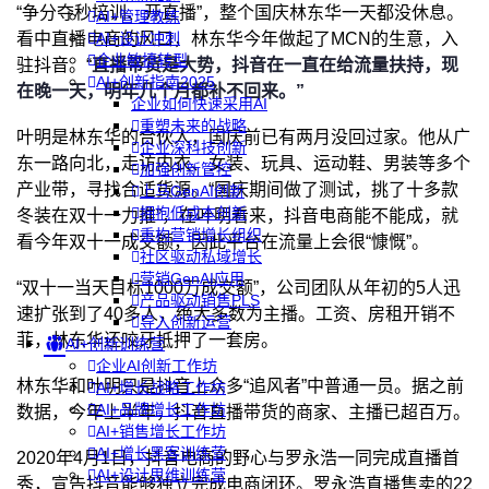
“争分夺秒培训、开直播”，整个国庆林东华一天都没休息。
AI+管理教练
看中直播电商的风口，林东华今年做起了MCN的生意，入
AI+设计冲刺
企业敏捷转型
驻抖音。“
直播带货是大势，抖音在一直在给流量扶持，现
AI+创新指南2025
在晚一天，明年几个月都补不回来。”
企业如何快速采用AI
重塑未来的战略
叶明是林东华的合伙人，国庆前已有两月没回过家。他从广
企业深科技创新
东一路向北，走访内衣、女装、玩具、运动鞋、男装等多个
加强创新管控
产业带，寻找合适货源。“国庆期间做了测试，挑了十多款
上马GenAI创新
拥抱低成本创新
冬装在双十一力推”，在叶明看来，抖音电商能不能成，就
重构营销增长组织
看今年双十一成交额，因此平台在流量上会很“慷慨”。
社区驱动私域增长
营销GenAI应用
“双十一当天目标1000万成交额”，公司团队从年初的5人迅
产品驱动销售PLS
速扩张到了40多人，绝大多数为主播。工资、房租开销不
导入创新运营
菲，林东华还咬牙抵押了一套房。
AI+创新训练营
企业AI创新工作坊
林东华和叶明只是抖音上众多“追风者”中普通一员。据之前
AI+增长战略工作坊
AI+品牌增长工作坊
数据，今年上半年，抖音直播带货的商家、主播已超百万。
AI+销售增长工作坊
AI+增长黑客训练营
2020年4月1日，抖音电商的野心与罗永浩一同完成直播首
AI+设计思维训练营
秀，宣告抖音能够独立完成电商闭环。罗永浩直播售卖的22