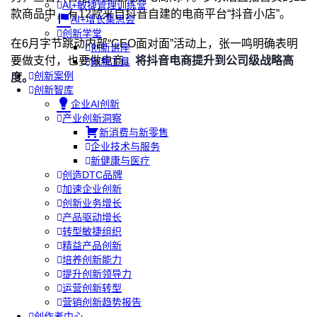
AI+敏捷管理训练营
款商品中，有12款来自抖音自建的电商平台“抖音小店”。
AI+增长集思会
创新学堂
在6月字节跳动内部“CEO面对面”活动上，张一鸣明确表明
创新讲座
要做支付，也要做电商。
将抖音电商提升到公司级战略高
创新工具
创新案例
度。
创新智库
企业AI创新
产业创新洞察
新消费与新零售
企业技术与服务
新健康与医疗
创造DTC品牌
加速企业创新
创新业务增长
产品驱动增长
转型敏捷组织
精益产品创新
培养创新能力
提升创新领导力
运营创新转型
营销创新趋势报告
创作者中心