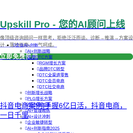
Upskill Pro - 您的AI顾问上线
像顶级咨询顾问一样思考，拒绝泛泛而谈。诊断→推演→方案设
计→落地指南，一气呵成。
企业AI+创新
AI+创新战略
立即免费使用
品牌DTC方案
RGM增长方案
品牌DTC转型
DTC全渠道零售
DTC会员电商
DTC社交电商
创新增长战略
PLG增长方案
抖音电商案例|手握6亿日活，抖音电商，
AI+创新加速
AI+管理教练
一日千里
AI+设计冲刺
企业敏捷转型
AI+创新指南2025