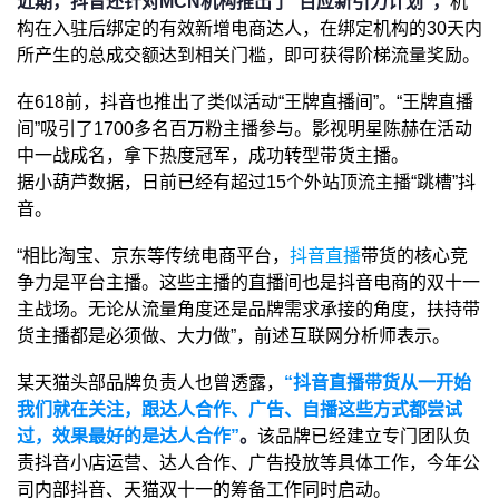
近期，抖音还针对MCN机构推出了“百应新引力计划”，
机
构在入驻后绑定的有效新增电商达人，在绑定机构的30天内
所产生的总成交额达到相关门槛，即可获得阶梯流量奖励。
在618前，抖音也推出了类似活动“王牌直播间”。“王牌直播
间”吸引了1700多名百万粉主播参与。影视明星陈赫在活动
中一战成名，拿下热度冠军，成功转型带货主播。
据小葫芦数据，日前已经有超过15个外站顶流主播“跳槽”抖
音。
“相比淘宝、京东等传统电商平台，
抖音直播
带货的核心竞
争力是平台主播。这些主播的直播间也是抖音电商的双十一
主战场。无论从流量角度还是品牌需求承接的角度，扶持带
货主播都是必须做、大力做”，前述互联网分析师表示。
某天猫头部品牌负责人也曾透露，
“抖音直播带货从一开始
我们就在关注，跟达人合作、广告、自播这些方式都尝试
过，效果最好的是达人合作”
。
该品牌已经建立专门团队负
责抖音小店运营、达人合作、广告投放等具体工作，今年公
司内部抖音、天猫双十一的筹备工作同时启动。