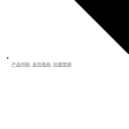
产品创新
,
会员电商
,
社媒营销