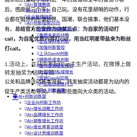
AI+管理教练
后，感受就三个字：自己玩。
没有花里胡哨的动作，行
AI+设计冲刺
企业敏捷转型
业都在倡导的所谓跨界、国潮、联合搞事，他们基本没
AI+创新指南2025
有。
总结官方的宣传方向就三点：为自家的活动打
企业如何快速采用AI
重塑未来的战略
call，为自家优质内容打call，用当红明星带盐来为粉丝
企业深科技创新
加强创新管控
打call。
上马GenAI创新
拥抱低成本创新
1.活动上，在站内发起促up主生产活动，在微博上做
重构营销增长组织
社区驱动私域增长
转发抽奖为站内导流
营销GenAI应用
公关和品牌活动基本没有，转发抽奖活动都是为站内的
产品驱动销售PLS
导入创新运营
促生产类活动导流。不做那些面向大众类的活动。
AI+创新训练营
企业AI创新工作坊
AI+增长战略工作坊
AI+品牌增长工作坊
AI+销售增长工作坊
AI+增长黑客训练营
AI+设计思维训练营