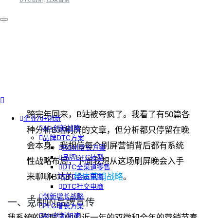
跨完年回来，B站被夸疯了。我看了有50篇各
企业AI+创新
AI+创新战略
种分析B站刷屏的文章，但分析都只停留在晚
品牌DTC方案
会本身，我相信每个刷屏营销背后都有系统
RGM增长方案
品牌DTC转型
性战略布局，下面我想从这场刷屏晚会入手
DTC全渠道零售
来聊聊B站的
整体营销战略
。
DTC会员电商
DTC社交电商
创新增长战略
一、克制的品牌宣传
PLG增长方案
AI+创新加速
我系统的整理了他们近一年的双微和全年的营销节奏