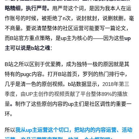
略精细，执行严苛。
用严苛这个词，是因为我本人在运
作账号的时候，被拒绝了n次，说封就封，说删就删，毫
不商量。
要说清楚整体的社区运营可能要写一篇论文，
而B站官方重点策略，是up主为核心的——因为这些
up
主可以说是b站之魂
：
B站之所以区别于优爱腾，成为独特一极的原因就是其
特有的pugc内容。
打开B站首页，罗列的热门排行中，
几乎是清一色的原创视频。b站数据显示，
2018年第三
季度，由UP主创作的视频贡献了平台整体89%的播放
量
。
制作了这些原创内容的up主们是社区调性的重要一
环。
所以
我从up主运营这个切口，把站内的
内容运营
、活动