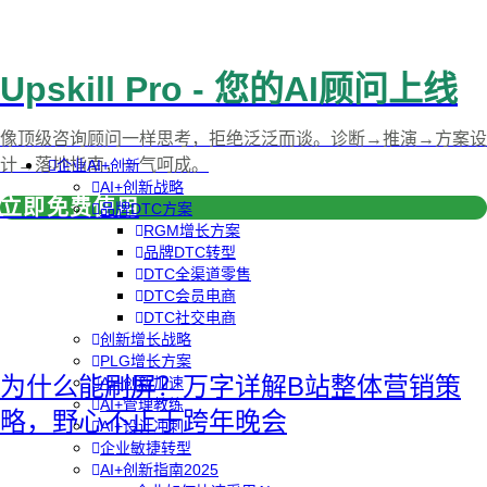
Upskill Pro - 您的AI顾问上线
像顶级咨询顾问一样思考，拒绝泛泛而谈。诊断→推演→方案设
计→落地指南，一气呵成。
企业AI+创新
AI+创新战略
立即免费使用
品牌DTC方案
RGM增长方案
品牌DTC转型
DTC全渠道零售
DTC会员电商
DTC社交电商
创新增长战略
PLG增长方案
为什么能刷屏？万字详解B站整体营销策
AI+创新加速
AI+管理教练
略，野心不止于跨年晚会
AI+设计冲刺
企业敏捷转型
AI+创新指南2025