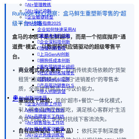
AI+管理教练
AI+设计冲刺
Runwise 核心洞察：盒马鲜生重塑新零售的“超
企业敏捷转型
级平台”战略
AI+创新指南2025
企业如何快速采用AI
重塑未来的战略
盒马的本质不是生鲜超市，而是一个彻底抛弃“通
企业深科技创新
道费”模式，以数据和供应链驱动的超级零售平
加强创新管控
上马GenAI创新
台。
拥抱低成本创新
重构营销增长组织
商业模式根本重构：
取消传统卖场依赖的“货架
社区驱动私域增长
租赁”通道费模式，回归“进销差价”的零售本
营销GenAI应用
产品驱动销售PLS
质，全面提升商品力与议价能力。
导入创新运营
AI+创新训练营
重塑线下体验：
首创“超市+餐饮”一体化模式，
企业AI创新工作坊
引入稀有海产现做现吃，满足核心客群对“生活
AI+增长战略工作坊
AI+品牌增长工作坊
气息”的追求，逆势对抗线下客流流失。
AI+销售增长工作坊
AI+增长黑客训练营
自有品牌驱动（新产品）：
依托买手制深度参
AI+设计思维训练营