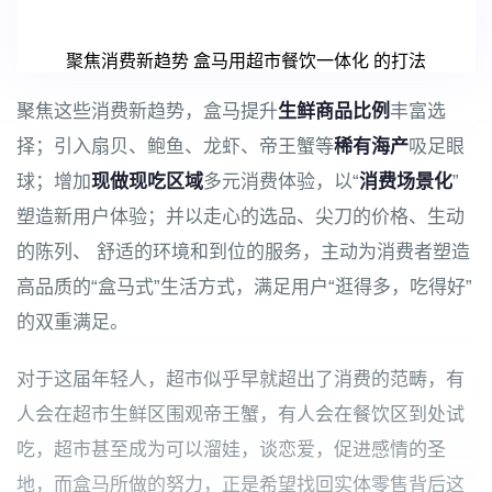
聚焦消费新趋势 盒马用超市餐饮一体化 的打法
聚焦这些消费新趋势，盒马提升
生鲜商品比例
丰富选
择；引入扇贝、鲍鱼、龙虾、帝王蟹等
稀有海产
吸足眼
球；增加
现做现吃区域
多元消费体验，以“
消费场景化
”
塑造新用户体验；并以走心的选品、尖刀的价格、生动
的陈列、 舒适的环境和到位的服务，主动为消费者塑造
高品质的“盒马式”生活方式，满足用户“逛得多，吃得好”
的双重满足。
对于这届年轻人，超市似乎早就超出了消费的范畴，有
人会在超市生鲜区围观帝王蟹，有人会在餐饮区到处试
吃，超市甚至成为可以溜娃，谈恋爱，促进感情的圣
地，而盒马所做的努力，正是希望找回实体零售背后这