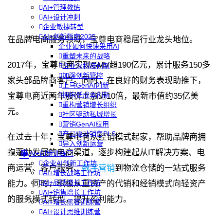
AI+管理教练
AI+设计冲刺
企业敏捷转型
AI+创新指南2025
在品牌电商服务领域，宝尊电商稳居行业龙头地位。
企业如何快速采用AI
重塑未来的战略
2017年，宝尊电商实现GMV超190亿元，累计服务150多
企业深科技创新
加强创新管控
家头部品牌商客户。同时，在良好的财务表现助推下，
上马GenAI创新
拥抱低成本创新
宝尊电商近两年股价上涨近10倍，最新市值约35亿美
重构营销增长组织
元。
社区驱动私域增长
营销GenAI应用
产品驱动销售PLS
在过去十年，宝尊电商从经销模式起家，帮助品牌商拥
导入创新运营
抱蓬勃发展的电商渠道，逐步构建起从IT解决方案、电
AI+创新训练营
企业AI创新工作坊
商运营、客户服务、
数字营销
到物流仓储的一站式服务
AI+增长战略工作坊
AI+品牌增长工作坊
能力。同时，积极从重资产的代销和经销模式向轻资产
AI+销售增长工作坊
的服务模式转型，提升盈利能力。
AI+增长黑客训练营
AI+设计思维训练营