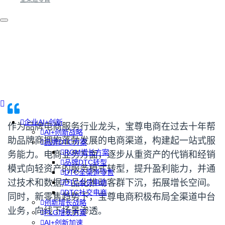
企业AI+创新
作为品牌电商服务行业龙头，宝尊电商在过去十年帮
AI+创新战略
助品牌商拥抱蓬勃发展的电商渠道，构建起一站式服
品牌DTC方案
RGM增长方案
务能力。电商业务方面，逐步从重资产的代销和经销
品牌DTC转型
模式向轻资产的服务模式转型，提升盈利能力，并通
DTC全渠道零售
过技术和数据产品化推动客群下沉，拓展增长空间。
DTC会员电商
DTC社交电商
同时，新零售趋势下，宝尊电商积极布局全渠道中台
创新增长战略
业务，向线下场景渗透。
PLG增长方案
AI+创新加速