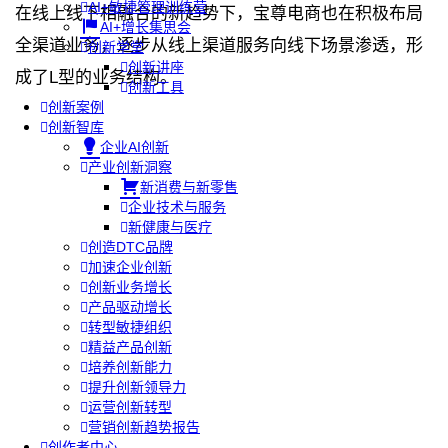
AI+敏捷管理训练营
在线上线下相融合的新趋势下，宝尊电商也在积极布局
AI+增长集思会
全渠道业务，逐步从线上渠道服务向线下场景渗透，形
创新学堂
创新讲座
成了L型的业务结构。
创新工具
创新案例
创新智库
企业AI创新
产业创新洞察
新消费与新零售
企业技术与服务
新健康与医疗
创造DTC品牌
加速企业创新
创新业务增长
产品驱动增长
转型敏捷组织
精益产品创新
培养创新能力
提升创新领导力
运营创新转型
营销创新趋势报告
创作者中心