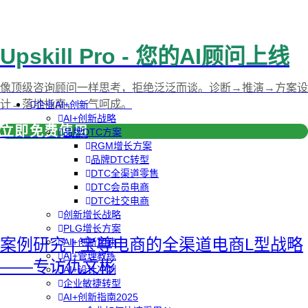
Upskill Pro - 您的AI顾问上线
像顶级咨询顾问一样思考，拒绝泛泛而谈。诊断→推演→方案设
计→落地指南，一气呵成。
企业AI+创新
AI+创新战略
立即免费使用
品牌DTC方案
RGM增长方案
品牌DTC转型
DTC全渠道零售
DTC会员电商
DTC社交电商
创新增长战略
PLG增长方案
案例研究 | 宝尊电商的全渠道电商L型战略
AI+创新加速
AI+管理教练
——专访仇文彬
AI+设计冲刺
企业敏捷转型
AI+创新指南2025