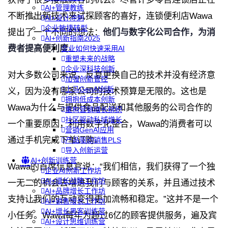
AI+管理教练
不断推出新技术来试探顾客的喜好，连锁便利店Wawa
AI+设计冲刺
企业敏捷转型
提出了一个不同的想法：
他们与数字化公司合作，为消
AI+创新指南2025
费者提高便利度
。
企业如何快速采用AI
重塑未来的战略
企业深科技创新
对大多数公司来说，反复更换自己的技术并没有经济意
加强创新管控
上马GenAI创新
义，因为没有哪家公司的技术预算是无限的。这也是
拥抱低成本创新
Wawa为什么与提供食品配送和其他服务的公司合作的
重构营销增长组织
社区驱动私域增长
一个重要原因，利用数字化整合，Wawa的消费者可以
营销GenAI应用
通过手机完成下单订购。
产品驱动销售PLS
导入创新运营
AI+创新训练营
Wawa的首席信息官说：“我们相信，我们获得了一个独
企业AI创新工作坊
AI+增长战略工作坊
一无二的机会去增进我们与顾客的关系，并且通过技术
AI+品牌增长工作坊
支持让我们的互动变得更加流畅和稳定。”这并不是一个
AI+销售增长工作坊
AI+增长黑客训练营
小任务。Wawa每年为超过6亿的顾客提供服务，遍及宾
AI+设计思维训练营