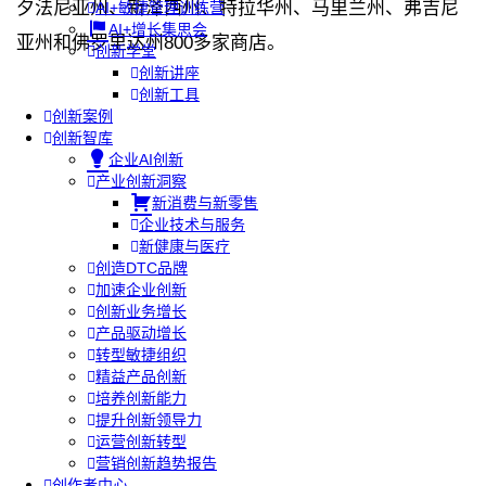
夕法尼亚州、新泽西州、特拉华州、马里兰州、弗吉尼
AI+敏捷管理训练营
AI+增长集思会
亚州和佛罗里达州800多家商店。
创新学堂
创新讲座
创新工具
创新案例
创新智库
企业AI创新
产业创新洞察
新消费与新零售
企业技术与服务
新健康与医疗
创造DTC品牌
加速企业创新
创新业务增长
产品驱动增长
转型敏捷组织
精益产品创新
培养创新能力
提升创新领导力
运营创新转型
营销创新趋势报告
创作者中心