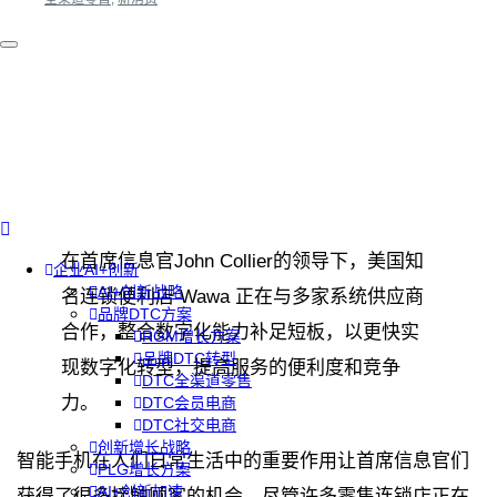
在首席信息官John Collier的领导下，美国知
企业AI+创新
AI+创新战略
名连锁便利店 Wawa 正在与多家系统供应商
品牌DTC方案
合作，整合数字化能力补足短板，以更快实
RGM增长方案
品牌DTC转型
现数字化转型，提高服务的便利度和竞争
DTC全渠道零售
力。
DTC会员电商
DTC社交电商
创新增长战略
智能手机在人们日常生活中的重要作用让首席信息官们
PLG增长方案
AI+创新加速
获得了很多接触顾客的机会。尽管许多零售连锁店正在