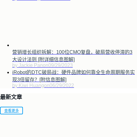
营销增长组织拆解：100位CMO复盘，破局营收停滞的3
大设计法则 [附详细信息图解]
by Jackie Pan
on
09/29/2023
iRobot的DTC破局战：硬件品牌如何靠全生命周期服务实
现3倍留存？[附信息图解]
by Kiwi Huang
on
06/29/2022
最新文章
查看更多