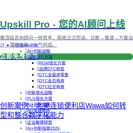
Upskill Pro - 您的AI顾问上线
像顶级咨询顾问一样思考，拒绝泛泛而谈。诊断→推演→方案设
计→落地指南，一气呵成。
企业AI+创新
AI+创新战略
立即免费使用
品牌DTC方案
RGM增长方案
品牌DTC转型
DTC全渠道零售
DTC会员电商
DTC社交电商
创新增长战略
PLG增长方案
创新案例｜北美连锁便利店Wawa如何转
AI+创新加速
AI+管理教练
型和整合数字化能力
AI+设计冲刺
企业敏捷转型
AI+创新指南2025