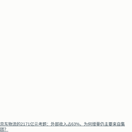
京东物流的2171亿元考题：外部收入占63%，为何增量仍主要来自集
团？