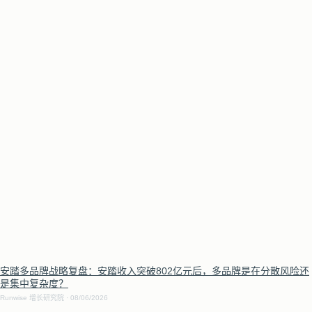
安踏多品牌战略复盘：安踏收入突破802亿元后，多品牌是在分散风险还
是集中复杂度？
Runwise 增长研究院
08/06/2026