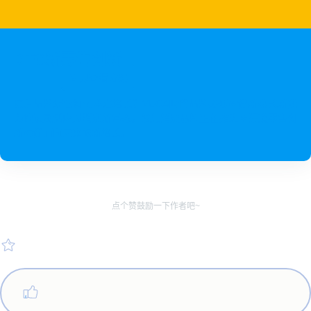
DTC新零售创新
立即查看方案
疫后品牌经营如何重启增长？VUCA时代品牌必须构建新模式新能
力快速灵活应对消费新常态。领先消费品牌正在推进全渠道零售创
新构建面向未来的新增长。
点个赞鼓励一下作者吧~