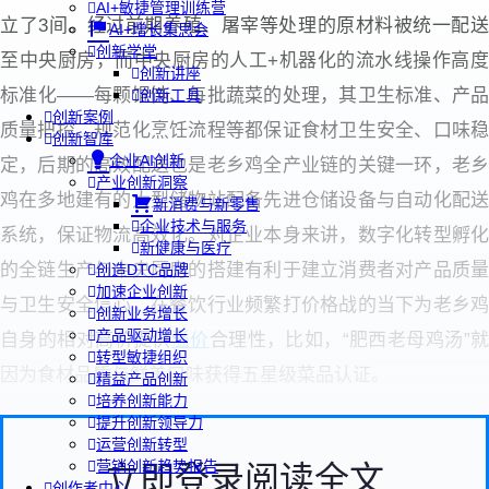
AI+敏捷管理训练营
立了3间。经过前期养殖、屠宰等处理的原材料被统一配送
AI+增长集思会
创新学堂
至中央厨房，而中央厨房的人工+机器化的流水线操作高度
创新讲座
标准化——每颗馄饨、每批蔬菜的处理，其卫生标准、产品
创新工具
创新案例
质量把控、规范化烹饪流程等都保证食材卫生安全、口味稳
创新智库
企业AI创新
定，后期的高效配送也是老乡鸡全产业链的关键一环，老乡
产业创新洞察
鸡在多地建有的大型储物站配备先进仓储设备与自动化配送
新消费与新零售
企业技术与服务
系统，保证物流高效化。对企业本身来讲，数字化转型孵化
新健康与医疗
的全链生产与中央厨房的搭建有利于建立消费者对产品质量
创造DTC品牌
加速企业创新
与卫生安全信心，在餐饮行业频繁打价格战的当下为老乡鸡
创新业务增长
产品驱动增长
自身的相对高价提供
溢价
合理性，比如，“肥西老母鸡汤”
转型敏捷组织
因为食材品质与鲜美口味获得五星级菜品认证。
精益产品创新
培养创新能力
提升创新领导力
运营创新转型
营销创新趋势报告
立即登录阅读全文
创作者中心