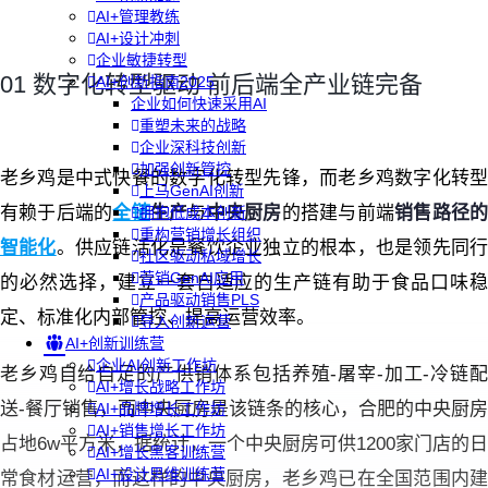
AI+管理教练
AI+设计冲刺
企业敏捷转型
01 数字化转型驱动 前后端全产业链完备
AI+创新指南2025
企业如何快速采用AI
重塑未来的战略
企业深科技创新
加强创新管控
老乡鸡是中式快餐的数字化转型先锋，而老乡鸡数字化转型
上马GenAI创新
有赖于后端的
全链
生产
与
中央厨房
的搭建与前端
销售路径
拥抱低成本创新
重构营销增长组织
智能化
。供应链活化是餐饮企业独立的根本，也是领先同
社区驱动私域增长
营销GenAI应用
的必然选择，建立一套自适应的生产链有助于食品口味稳
产品驱动销售PLS
定、标准化内部管控、提高运营效率。
导入创新运营
AI+创新训练营
企业AI创新工作坊
老乡鸡自给自足的产供销体系包括养殖-屠宰-加工-冷链配
AI+增长战略工作坊
送-餐厅销售，而中央厨房是该链条的核心，合肥的中央厨房
AI+品牌增长工作坊
AI+销售增长工作坊
占地6w平方米，据统计，一个中央厨房可供1200家门店的日
AI+增长黑客训练营
AI+设计思维训练营
常食材运营，而这样的中央厨房，老乡鸡已在全国范围内建