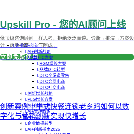
Upskill Pro - 您的AI顾问上线
像顶级咨询顾问一样思考，拒绝泛泛而谈。诊断→推演→方案设
计→落地指南，一气呵成。
企业AI+创新
AI+创新战略
立即免费使用
品牌DTC方案
RGM增长方案
品牌DTC转型
DTC全渠道零售
DTC会员电商
DTC社交电商
创新增长战略
PLG增长方案
创新案例｜中式快餐连锁老乡鸡如何以数
AI+创新加速
AI+管理教练
字化与营销创新实现快增长
AI+设计冲刺
企业敏捷转型
AI+创新指南2025