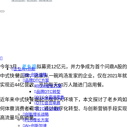
今年3月，
老乡鸡
拟募资12亿元，并力争成为首个问鼎A股
企业AI+创新
AI+创新战略
中式快餐品牌，这家从一碗鸡汤发家的企业，仅在2021年就
品牌DTC方案
实现近44亿营收，平均每天60万人踏进门店用餐。
RGM增长方案
品牌DTC转型
DTC全渠道零售
近年来中式快餐崛起迅猛的大环境下，本文探讨了老乡鸡如
DTC会员电商
何体察消费者需求，通过数字化转型、与创新营销手段实现
DTC社交电商
创新增长战略
高流量与高销量。
PLG增长方案
AI+创新加速