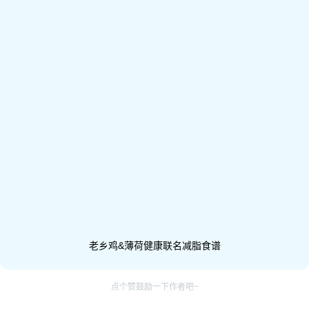
老乡鸡&薄荷健康联名减脂食谱
点个赞鼓励一下作者吧~