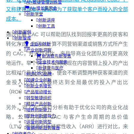
AI+敏捷管理训练营
AI+增长集思会
又称获客成本，指公司为了获取单个客户而投入的全部
创新学堂
成本。
创新讲座
创新工具
创新案例
通过计算 CAC 可以帮助团队找到回报率更高的获客和
创新智库
转化方式。你可以计算不同营销渠道或销售方式所产生
企业AI创新
产业创新洞察
的 CAC，并进行对比，来指导商业化团队如何更高效
新消费与新零售
企业技术与服务
地运作。举个例子：公司发现在内容营销上投入的产出
新健康与医疗
比相对广告投放更高，便会不断调整两种获客渠道的资
创造DTC品牌
加速企业创新
金投入比例，以最终达到全局最优的投入产出比
创新业务增长
（ROI）。
产品驱动增长
转型敏捷组织
精益产品创新
另外，对 CAC 进行分析有助于优化公司的商业化战
培养创新能力
提升创新领导力
略。公司可以将 CAC 与客户生命周期的总价值
运营创新转型
（LTV）或是客户年经常性收入（ARR）进行对比，来
营销创新趋势报告
创作者中心