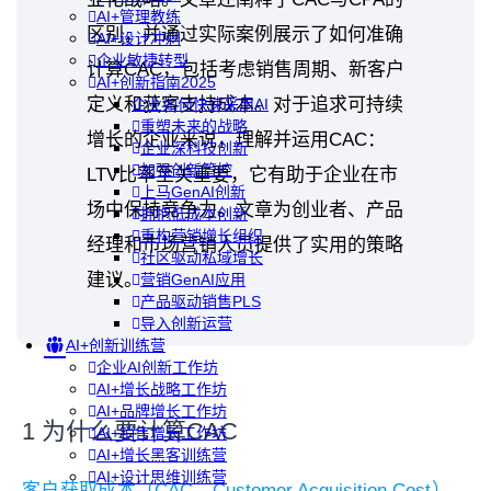
AI+管理教练
区别，并通过实际案例展示了如何准确
AI+设计冲刺
企业敏捷转型
计算CAC，包括考虑销售周期、新客户
AI+创新指南2025
定义和获客支持成本。对于追求可持续
企业如何快速采用AI
重塑未来的战略
增长的企业来说，理解并运用CAC：
企业深科技创新
加强创新管控
LTV比率至关重要，它有助于企业在市
上马GenAI创新
场中保持竞争力。文章为创业者、产品
拥抱低成本创新
重构营销增长组织
经理和市场营销人员提供了实用的策略
社区驱动私域增长
建议。
营销GenAI应用
产品驱动销售PLS
导入创新运营
AI+创新训练营
企业AI创新工作坊
AI+增长战略工作坊
AI+品牌增长工作坊
1 为什么要计算CAC
AI+销售增长工作坊
AI+增长黑客训练营
AI+设计思维训练营
客户获取成本（CAC，Customer Acquisition Cost），