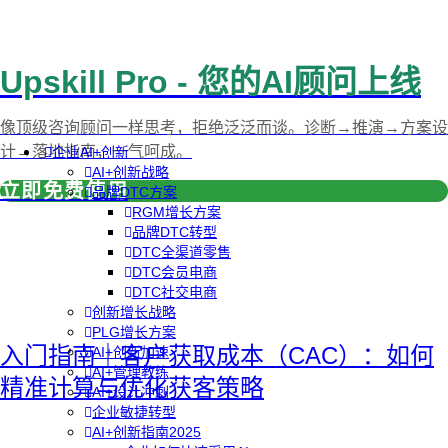
Upskill Pro - 您的AI顾问上线
像顶级咨询顾问一样思考，拒绝泛泛而谈。诊断→推演→方案设
计→落地指南，一气呵成。
企业AI+创新
AI+创新战略
立即免费使用
品牌DTC方案
RGM增长方案
品牌DTC转型
DTC全渠道零售
DTC会员电商
DTC社交电商
创新增长战略
PLG增长方案
入门指南｜客户获取成本（CAC）：如何
AI+创新加速
AI+管理教练
精准计算与优化获客策略
AI+设计冲刺
企业敏捷转型
AI+创新指南2025